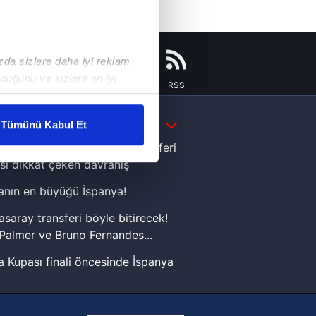
ızda sizlere daha iyi reklam
duğunu ve sizlere en iyi
Instagram
Flipboard
Youtube
RSS
liyetlerimizi karşılamak
DAHA FAZLA
Tümünü Kabul Et
ar gösterilmeyecektir."
e Yamal'dan Dünya Kupası zaferi
sı dikkat çeken davranış
çerezler kullanılmaktadır. Bu
nın en büyüğü İspanya!
u hizmetlerinin sunulması
i ve sizlere yönelik
asaray transferi böyle bitirecek!
nılacaktır.
Palmer ve Bruno Fernandes...
 Kupası finali öncesinde İspanya
kin detaylı bilgi için Ayarlar
sinde can sıkan gelişme!
FIFA Dünya Kupası'nı kazanana
ak ve sitemizde ilgili