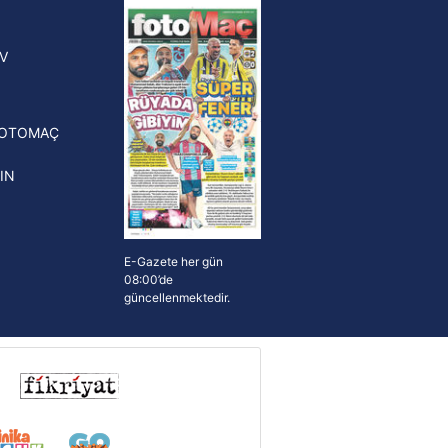
yonluk yüzüğü verilecek
n Crespo, Meksika Ligi
V
erinden Atlas'ın yeni teknik
törü oldu
FOTOMAÇ
IN
E-Gazete her gün
08:00’de
güncellenmektedir.