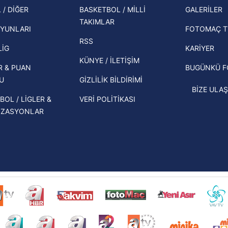
şampi
 / DİĞER
BASKETBOL / MİLLİ
GALERİLER
 çerezlerle ilgili bilgi almak için lütfen
tıklayınız
.
İspanya-Arjantin finalinin ardından dış
TAKIMLAR
Herna
basından gündem olan manşetler!
YUNLARI
FOTOMAÇ T
ekipl
RSS
Beşiktaş'ın UEFA Avrupa Ligi'nde 3. Ön
direk
LİG
KARİYER
Eleme Turu muhtemel rakipleri belli
KÜNYE / İLETİŞİM
R & PUAN
BUGÜNKÜ 
oldu!
U
GİZLİLİK BİLDİRİMİ
BİZE ULAŞ
BOL / LİGLER &
VERİ POLİTİKASI
İZASYONLAR