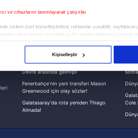
yıcı ve cihazlarını tanımlayarak çalışırlar.
!
de sizlere özel kişiselleştirilmiş reklamlar sunabilir, sayfalarım
aparken amacımızın size daha iyi bir reklam deneyimi sunmak ol
iPhone
Android
iPad
Facebook
X
NSosyal
imizden gelen çabayı gösterdiğimizi ve bu noktada, reklamların ma
olduğunu sizlere hatırlatmak isteriz.
Kişiselleştir
çerezlere izin vermedikleri takdirde, kullanıcılara hedefli reklaml
Fenerbahçe'de sürpriz ayrılık ihtimali!
Lamin
Devre arasında gelmişti
sonra
abilmek için İnternet Sitemizde kendimize ve üçüncü kişilere ait 
Fenerbahçe'nin yeni transferi Mason
Dünya
isel verileriniz işlenmekte olup gerekli olan çerezler bilgi toplum
leri
Greenwood için olay sözler!
 çerezler, sitemizin daha işlevsel kılınması ve kişiselleştirilmes
Galat
 yapılması, amaçlarıyla sınırlı olarak açık rızanız dahilinde kulla
Galatasaray'da rota yeniden Thiago
Cole 
Almada!
Dünya
aşağıda yer alan panel vasıtasıyla belirleyebilirsiniz. Çerezlere iliş
Fenerbahçe'nin Şampiyonlar Ligi'nde
cephe
lgilendirme Metnimizi
ziyaret edebilirsiniz.
muhtemel rakibi belli oldu! Gornik
2026 
Zabrze'yi elerlerse...
Korunması Kanunu uyarınca hazırlanmış Aydınlatma Metnimizi okum