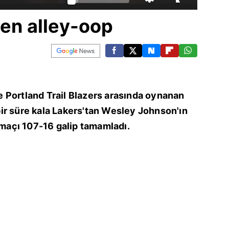
ren alley-oop
 Portland Trail Blazers arasında oynanan
ir süre kala Lakers'tan Wesley Johnson'ın
p maçı 107-16 galip tamamladı.