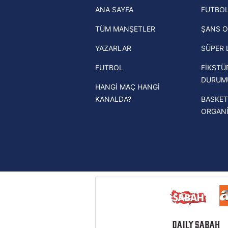
ANA SAYFA
FUTBOL
haberleri
mevzuata uygun olarak kullanılan
TÜM MANŞETLER
ŞANS O
Trendyol Süper Lig haberleri
YAZARLAR
SÜPER 
Ziraat Türkiye Kupası haberleri
FUTBOL
FİKSTÜ
UEFA Şampiyonlar Ligi haberleri
DURUM
HANGİ MAÇ HANGİ
UEFA Avrupa Ligi haberleri
KANALDA?
BASKET
UEFA Konferans Ligi haberleri
ORGAN