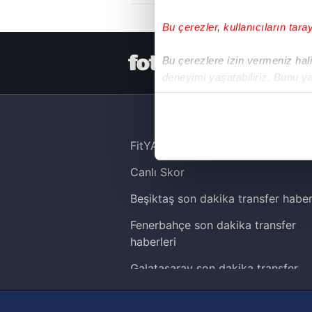
Bu çerezler, kullanıcıların tara
HER YERDE
Bu çerezlere izin vermeniz halin
deneyimi yaşatabiliriz. Bunu y
içerikleri sunabilmek adına el
noktasında tek gelir kalemimiz 
Her halükârda, kullanıcılar, bu 
FitYAŞA
Canlı Skor
Sizlere daha iyi bir hizmet sun
çerezler vasıtasıyla çeşitli kiş
Beşiktaş son dakika transfer haber
amacıyla kullanılmaktadır. Diğer
Fenerbahçe son dakika transfer
reklam/pazarlama faaliyetlerinin
haberleri
Çerezlere ilişkin tercihlerinizi 
Galatasaray son dakika transfer
butonuna tıklayabilir,
Çerez Bi
haberleri
Trabzonspor son dakika transfer
6698 sayılı Kişisel Verilerin 