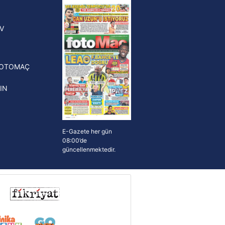
yonluk yüzüğü verilecek
n Crespo, Meksika Ligi
V
erinden Atlas'ın yeni teknik
törü oldu
FOTOMAÇ
IN
E-Gazete her gün
08:00’de
güncellenmektedir.