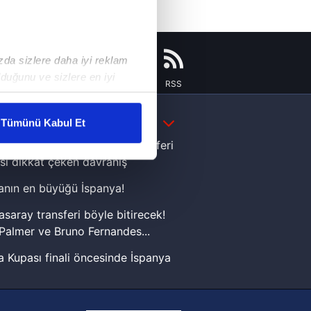
ızda sizlere daha iyi reklam
duğunu ve sizlere en iyi
Instagram
Flipboard
Youtube
RSS
liyetlerimizi karşılamak
DAHA FAZLA
Tümünü Kabul Et
ar gösterilmeyecektir."
e Yamal'dan Dünya Kupası zaferi
sı dikkat çeken davranış
çerezler kullanılmaktadır. Bu
nın en büyüğü İspanya!
u hizmetlerinin sunulması
i ve sizlere yönelik
asaray transferi böyle bitirecek!
nılacaktır.
Palmer ve Bruno Fernandes...
 Kupası finali öncesinde İspanya
kin detaylı bilgi için Ayarlar
sinde can sıkan gelişme!
FIFA Dünya Kupası'nı kazanana
ak ve sitemizde ilgili