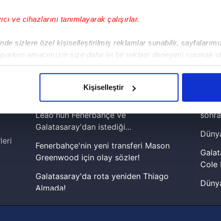
yıcı ve cihazlarını tanımlayarak çalışırlar.
!
de sizlere özel kişiselleştirilmiş reklamlar sunabilir, sayfalarım
aparken amacımızın size daha iyi bir reklam deneyimi sunmak ol
iPhone
Android
iPad
Facebook
X
NSosyal
imizden gelen çabayı gösterdiğimizi ve bu noktada, reklamların ma
olduğunu sizlere hatırlatmak isteriz.
Kişiselleştir
çerezlere izin vermedikleri takdirde, kullanıcılara hedefli reklaml
Treansferde son dakika! Rafael
Lamin
Leao'nun Fenerbahçe ve
sonra
abilmek için İnternet Sitemizde kendimize ve üçüncü kişilere ait 
Galatasaray'dan istediği...
Dünya
isel verileriniz işlenmekte olup gerekli olan çerezler bilgi toplum
leri
Fenerbahçe'nin yeni transferi Mason
 çerezler, sitemizin daha işlevsel kılınması ve kişiselleştirilmes
Galat
Greenwood için olay sözler!
 yapılması, amaçlarıyla sınırlı olarak açık rızanız dahilinde kulla
Cole 
Galatasaray'da rota yeniden Thiago
Dünya
aşağıda yer alan panel vasıtasıyla belirleyebilirsiniz. Çerezlere iliş
Almada!
cephe
lgilendirme Metnimizi
ziyaret edebilirsiniz.
Fenerbahçe'nin Şampiyonlar Ligi'nde
2026 
muhtemel rakibi belli oldu! Gornik
Korunması Kanunu uyarınca hazırlanmış Aydınlatma Metnimizi okum