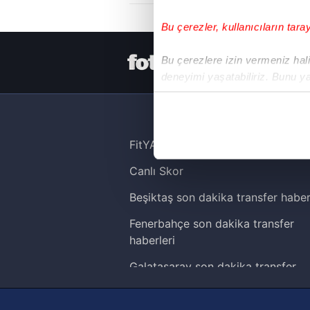
Bu çerezler, kullanıcıların tara
HER YERDE
Bu çerezlere izin vermeniz halin
deneyimi yaşatabiliriz. Bunu y
içerikleri sunabilmek adına el
noktasında tek gelir kalemimiz 
Her halükârda, kullanıcılar, bu 
FitYAŞA
Canlı Skor
Sizlere daha iyi bir hizmet sun
çerezler vasıtasıyla çeşitli kiş
Beşiktaş son dakika transfer haber
amacıyla kullanılmaktadır. Diğer
Fenerbahçe son dakika transfer
reklam/pazarlama faaliyetlerinin
haberleri
Çerezlere ilişkin tercihlerinizi 
Galatasaray son dakika transfer
butonuna tıklayabilir,
Çerez Bi
haberleri
Trabzonspor son dakika transfer
6698 sayılı Kişisel Verilerin 