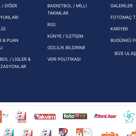
şampi
Zabrze'yi elerlerse...
 / DİĞER
BASKETBOL / MİLLİ
GALERİLER
 çerezlerle ilgili bilgi almak için lütfen
tıklayınız
.
TAKIMLAR
Herna
İspanya-Arjantin finalinin ardından dış
YUNLARI
FOTOMAÇ T
ekipl
basından gündem olan manşetler!
RSS
direk
LİG
KARİYER
Beşiktaş'ın UEFA Avrupa Ligi'nde 3. Ön
KÜNYE / İLETİŞİM
R & PUAN
BUGÜNKÜ 
Eleme Turu muhtemel rakipleri belli
U
GİZLİLİK BİLDİRİMİ
oldu!
BİZE ULAŞ
BOL / LİGLER &
VERİ POLİTİKASI
İZASYONLAR