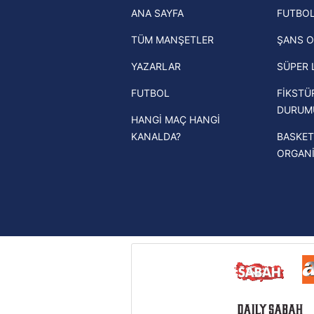
ANA SAYFA
FUTBOL
haberleri
mevzuata uygun olarak kullanılan
TÜM MANŞETLER
ŞANS O
Trendyol Süper Lig haberleri
YAZARLAR
SÜPER 
Ziraat Türkiye Kupası haberleri
FUTBOL
FİKSTÜ
UEFA Şampiyonlar Ligi haberleri
DURUM
HANGİ MAÇ HANGİ
UEFA Avrupa Ligi haberleri
KANALDA?
BASKET
UEFA Konferans Ligi haberleri
ORGAN