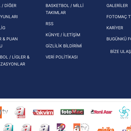
şampi
Zabrze'yi elerlerse...
 / DİĞER
BASKETBOL / MİLLİ
GALERİLER
 çerezlerle ilgili bilgi almak için lütfen
tıklayınız
.
TAKIMLAR
Herna
İspanya-Arjantin finalinin ardından dış
YUNLARI
FOTOMAÇ T
ekipl
basından gündem olan manşetler!
RSS
direk
LİG
KARİYER
Beşiktaş'ın UEFA Avrupa Ligi'nde 3. Ön
KÜNYE / İLETİŞİM
R & PUAN
BUGÜNKÜ 
Eleme Turu muhtemel rakipleri belli
U
GİZLİLİK BİLDİRİMİ
oldu!
BİZE ULAŞ
BOL / LİGLER &
VERİ POLİTİKASI
İZASYONLAR