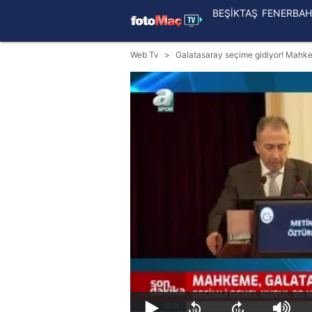
BEŞİKTAŞ
FENERBAH
Web Tv
Galatasaray seçime gidiyor! Mahkem