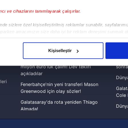
yıcı ve cihazlarını tanımlayarak çalışırlar.
!
de sizlere özel kişiselleştirilmiş reklamlar sunabilir, sayfalarım
aparken amacımızın size daha iyi bir reklam deneyimi sunmak ol
iPhone
Android
iPad
Facebook
X
NSosyal
imizden gelen çabayı gösterdiğimizi ve bu noktada, reklamların ma
olduğunu sizlere hatırlatmak isteriz.
Kişiselleştir
çerezlere izin vermedikleri takdirde, kullanıcılara hedefli reklaml
Fenerbahçe'den Galatasaray'a 60
Lamin
milyon euro'luk çalım! Dev teklifi
sonra
abilmek için İnternet Sitemizde kendimize ve üçüncü kişilere ait 
açıkladılar
Dünya
isel verileriniz işlenmekte olup gerekli olan çerezler bilgi toplum
leri
Fenerbahçe'nin yeni transferi Mason
 çerezler, sitemizin daha işlevsel kılınması ve kişiselleştirilmes
Galat
Greenwood için olay sözler!
 yapılması, amaçlarıyla sınırlı olarak açık rızanız dahilinde kulla
Cole 
Galatasaray'da rota yeniden Thiago
Dünya
aşağıda yer alan panel vasıtasıyla belirleyebilirsiniz. Çerezlere iliş
Almada!
cephe
lgilendirme Metnimizi
ziyaret edebilirsiniz.
Fenerbahçe'nin Şampiyonlar Ligi'nde
2026 
muhtemel rakibi belli oldu! Gornik
Korunması Kanunu uyarınca hazırlanmış Aydınlatma Metnimizi okum