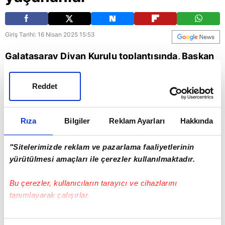
Giriş Tarihi: 16 Nisan 2025 15:53
Galatasaray Divan Kurulu toplantısında, Başkan
Dursun Özbek’in konuşması sırasında bir üyenin
tepkisi salonda gerginliğe yol açtı. İşte o anlar...
Reddet
Galatasaray
Dursun Özbek
Rıza
Bilgiler
Reklam Ayarları
Hakkında
"Sitelerimizde reklam ve pazarlama faaliyetlerinin
yürütülmesi amaçları ile çerezler kullanılmaktadır.
Bu çerezler, kullanıcıların tarayıcı ve cihazlarını
tanımlayarak çalışırlar.
Bu çerezlere izin vermeniz halinde sizlere özel