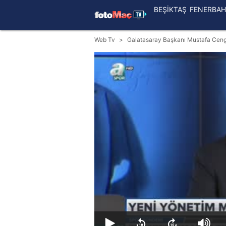
BEŞİKTAŞ
FENERBAH
Web Tv
Galatasaray Başkanı Mustafa Cengiz 