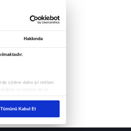
Hakkında
ılmaktadır.
ızda sizlere daha iyi reklam
duğunu ve sizlere en iyi
liyetlerimizi karşılamak
Tümünü Kabul Et
ar gösterilmeyecektir."