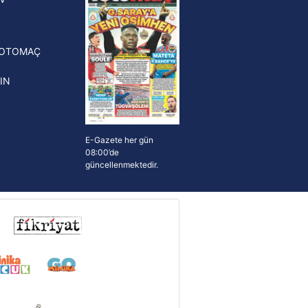
erinden Atlas'ın yeni teknik
törü oldu
FOTOMAÇ
IN
E-Gazete her gün
08:00’de
güncellenmektedir.