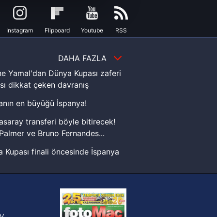
çerezler kullanılmaktadır. Bu
u hizmetlerinin sunulması
i ve sizlere yönelik
Instagram
Flipboard
Youtube
RSS
nılacaktır.
DAHA FAZLA
kin detaylı bilgi için Ayarlar
e Yamal'dan Dünya Kupası zaferi
sı dikkat çeken davranış
ak ve sitemizde ilgili
nın en büyüğü İspanya!
asaray transferi böyle bitirecek!
Palmer ve Bruno Fernandes...
 Kupası finali öncesinde İspanya
sinde can sıkan gelişme!
FIFA Dünya Kupası'nı kazanana
yonluk yüzüğü verilecek
n Crespo, Meksika Ligi
V