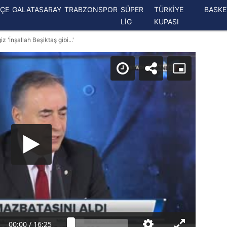
ÇE
GALATASARAY
TRABZONSPOR
SÜPER
TÜRKİYE
BASK
LİG
KUPASI
'İnşallah Beşiktaş gibi...'
00:00
/
16:25