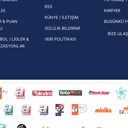
ekipl
RSS
Beşiktaş'ın UEFA Avrupa Ligi'nde 3. Ön
direk
LİG
KARİYER
Eleme Turu muhtemel rakipleri belli
KÜNYE / İLETİŞİM
R & PUAN
BUGÜNKÜ 
oldu!
U
GİZLİLİK BİLDİRİMİ
BİZE ULAŞ
BOL / LİGLER &
VERİ POLİTİKASI
İZASYONLAR