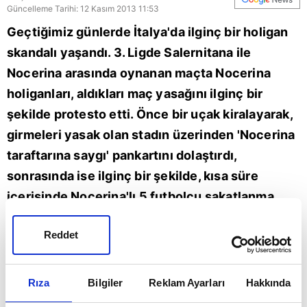
Güncelleme Tarihi: 12 Kasım 2013 11:53
Geçtiğimiz günlerde İtalya'da ilginç bir holigan
skandalı yaşandı. 3. Ligde Salernitana ile
Nocerina arasında oynanan maçta Nocerina
holiganları, aldıkları maç yasağını ilginç bir
şekilde protesto etti. Önce bir uçak kiralayarak,
girmeleri yasak olan stadın üzerinden 'Nocerina
taraftarına saygı' pankartını dolaştırdı,
sonrasında ise ilginç bir şekilde, kısa süre
içerisinde Nocerina'lı 5 futbolcu sakatlanma
bahanesiyle sahadan ayrıldı. Yaşanan bu
Reddet
skandalın daha sonra Nocerina taraftarlarının
futbolcularına ölüm tehdidinde bulunmasının
sebep olduğu ortaya çıktı. Peşi sıra yaşanan bu
Rıza
Bilgiler
Reklam Ayarları
Hakkında
olaylardan 30 dakika sonra hakem maçı tatil