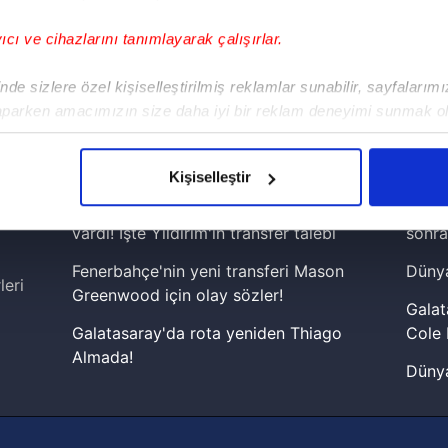
yıcı ve cihazlarını tanımlayarak çalışırlar.
!
de sizlere özel kişiselleştirilmiş reklamlar sunabilir, sayfalarım
aparken amacımızın size daha iyi bir reklam deneyimi sunmak ol
iPhone
Android
iPad
Facebook
X
NSosyal
imizden gelen çabayı gösterdiğimizi ve bu noktada, reklamların ma
olduğunu sizlere hatırlatmak isteriz.
Kişiselleştir
çerezlere izin vermedikleri takdirde, kullanıcılara hedefli reklaml
Fenerbahçeli yıldız prensipte anlaşmaya
Lamin
vardı! İşte Yıldırım'ın transfer talebi
sonra
abilmek için İnternet Sitemizde kendimize ve üçüncü kişilere ait 
Fenerbahçe'nin yeni transferi Mason
Dünya
isel verileriniz işlenmekte olup gerekli olan çerezler bilgi toplum
leri
Greenwood için olay sözler!
 çerezler, sitemizin daha işlevsel kılınması ve kişiselleştirilmes
Galat
 yapılması, amaçlarıyla sınırlı olarak açık rızanız dahilinde kulla
Galatasaray'da rota yeniden Thiago
Cole 
Almada!
Dünya
aşağıda yer alan panel vasıtasıyla belirleyebilirsiniz. Çerezlere iliş
Fenerbahçe'nin Şampiyonlar Ligi'nde
cephe
lgilendirme Metnimizi
ziyaret edebilirsiniz.
muhtemel rakibi belli oldu! Gornik
2026 
Zabrze'yi elerlerse...
Korunması Kanunu uyarınca hazırlanmış Aydınlatma Metnimizi okum