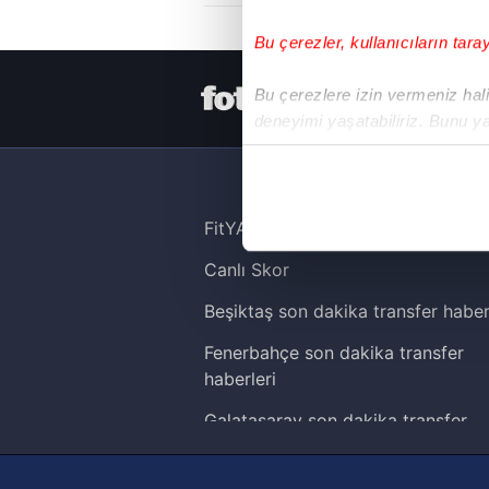
Bu çerezler, kullanıcıların tara
HER YERDE
Bu çerezlere izin vermeniz halin
deneyimi yaşatabiliriz. Bunu y
içerikleri sunabilmek adına el
noktasında tek gelir kalemimiz 
Her halükârda, kullanıcılar, bu 
FitYAŞA
Canlı Skor
Sizlere daha iyi bir hizmet sun
çerezler vasıtasıyla çeşitli kiş
Beşiktaş son dakika transfer haber
amacıyla kullanılmaktadır. Diğer
Fenerbahçe son dakika transfer
reklam/pazarlama faaliyetlerinin
haberleri
Çerezlere ilişkin tercihlerinizi 
Galatasaray son dakika transfer
butonuna tıklayabilir,
Çerez Bi
haberleri
Trabzonspor son dakika transfer
6698 sayılı Kişisel Verilerin 