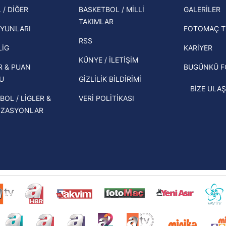
şampi
 / DİĞER
BASKETBOL / MİLLİ
GALERİLER
 çerezlerle ilgili bilgi almak için lütfen
tıklayınız
.
İspanya-Arjantin finalinin ardından dış
TAKIMLAR
Herna
basından gündem olan manşetler!
YUNLARI
FOTOMAÇ T
ekipl
RSS
Beşiktaş'ın UEFA Avrupa Ligi'nde 3. Ön
direk
LİG
KARİYER
Eleme Turu muhtemel rakipleri belli
KÜNYE / İLETİŞİM
R & PUAN
BUGÜNKÜ 
oldu!
U
GİZLİLİK BİLDİRİMİ
BİZE ULAŞ
BOL / LİGLER &
VERİ POLİTİKASI
İZASYONLAR