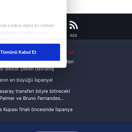
ızda sizlere daha iyi reklam
duğunu ve sizlere en iyi
Instagram
Flipboard
Youtube
RSS
liyetlerimizi karşılamak
DAHA FAZLA
Tümünü Kabul Et
ar gösterilmeyecektir."
e Yamal'dan Dünya Kupası zaferi
sı dikkat çeken davranış
çerezler kullanılmaktadır. Bu
nın en büyüğü İspanya!
u hizmetlerinin sunulması
i ve sizlere yönelik
asaray transferi böyle bitirecek!
nılacaktır.
Palmer ve Bruno Fernandes...
 Kupası finali öncesinde İspanya
kin detaylı bilgi için Ayarlar
sinde can sıkan gelişme!
FIFA Dünya Kupası'nı kazanana
ak ve sitemizde ilgili