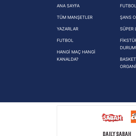
ANA SAYFA
FUTBOL
haberleri
mevzuata uygun olarak kullanılan
TÜM MANŞETLER
ŞANS O
Trendyol Süper Lig haberleri
YAZARLAR
SÜPER 
Ziraat Türkiye Kupası haberleri
FUTBOL
FİKSTÜ
UEFA Şampiyonlar Ligi haberleri
DURUM
HANGİ MAÇ HANGİ
UEFA Avrupa Ligi haberleri
KANALDA?
BASKET
UEFA Konferans Ligi haberleri
ORGAN