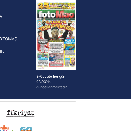
yonluk yüzüğü verilecek
n Crespo, Meksika Ligi
V
erinden Atlas'ın yeni teknik
törü oldu
FOTOMAÇ
IN
E-Gazete her gün
08:00’de
güncellenmektedir.