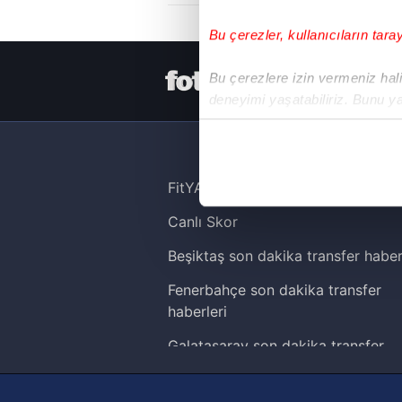
Bu çerezler, kullanıcıların tara
HER YERDE
Bu çerezlere izin vermeniz halin
deneyimi yaşatabiliriz. Bunu y
içerikleri sunabilmek adına el
noktasında tek gelir kalemimiz 
Her halükârda, kullanıcılar, bu 
FitYAŞA
Canlı Skor
Sizlere daha iyi bir hizmet sun
çerezler vasıtasıyla çeşitli kiş
Beşiktaş son dakika transfer haber
amacıyla kullanılmaktadır. Diğer
Fenerbahçe son dakika transfer
reklam/pazarlama faaliyetlerinin
haberleri
Çerezlere ilişkin tercihlerinizi 
Galatasaray son dakika transfer
butonuna tıklayabilir,
Çerez Bi
haberleri
Trabzonspor son dakika transfer
6698 sayılı Kişisel Verilerin 