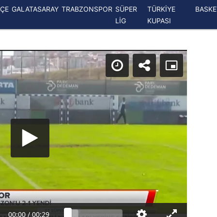
ÇE
GALATASARAY
TRABZONSPOR
SÜPER
TÜRKİYE
BASK
LİG
KUPASI
00:00
/
00:29