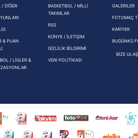
şampi
Zabrze'yi elerlerse...
 / DİĞER
BASKETBOL / MİLLİ
GALERİLER
 çerezlerle ilgili bilgi almak için lütfen
tıklayınız
.
TAKIMLAR
Herna
İspanya-Arjantin finalinin ardından dış
YUNLARI
FOTOMAÇ T
ekipl
basından gündem olan manşetler!
RSS
direk
LİG
KARİYER
Beşiktaş'ın UEFA Avrupa Ligi'nde 3. Ön
KÜNYE / İLETİŞİM
R & PUAN
BUGÜNKÜ 
Eleme Turu muhtemel rakipleri belli
U
GİZLİLİK BİLDİRİMİ
oldu!
BİZE ULAŞ
BOL / LİGLER &
VERİ POLİTİKASI
İZASYONLAR