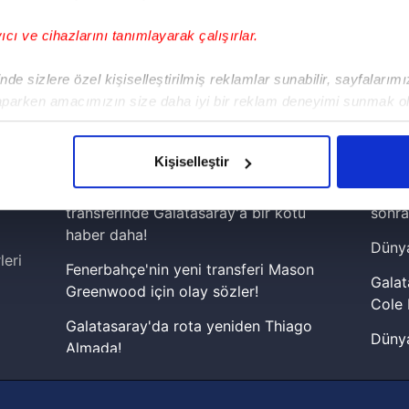
yıcı ve cihazlarını tanımlayarak çalışırlar.
!
de sizlere özel kişiselleştirilmiş reklamlar sunabilir, sayfalarım
aparken amacımızın size daha iyi bir reklam deneyimi sunmak ol
iPhone
Android
iPad
Facebook
X
NSosyal
imizden gelen çabayı gösterdiğimizi ve bu noktada, reklamların ma
olduğunu sizlere hatırlatmak isteriz.
Kişiselleştir
çerezlere izin vermedikleri takdirde, kullanıcılara hedefli reklaml
Musiala'nın ardından 10 numara
Lamin
transferinde Galatasaray'a bir kötü
sonra
abilmek için İnternet Sitemizde kendimize ve üçüncü kişilere ait 
haber daha!
Dünya
isel verileriniz işlenmekte olup gerekli olan çerezler bilgi toplum
leri
Fenerbahçe'nin yeni transferi Mason
 çerezler, sitemizin daha işlevsel kılınması ve kişiselleştirilmes
Galat
Greenwood için olay sözler!
 yapılması, amaçlarıyla sınırlı olarak açık rızanız dahilinde kulla
Cole 
Galatasaray'da rota yeniden Thiago
Dünya
aşağıda yer alan panel vasıtasıyla belirleyebilirsiniz. Çerezlere iliş
Almada!
cephe
lgilendirme Metnimizi
ziyaret edebilirsiniz.
Fenerbahçe'nin Şampiyonlar Ligi'nde
2026 
muhtemel rakibi belli oldu! Gornik
Korunması Kanunu uyarınca hazırlanmış Aydınlatma Metnimizi okum