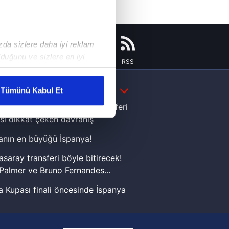
ızda sizlere daha iyi reklam
duğunu ve sizlere en iyi
Instagram
Flipboard
Youtube
RSS
liyetlerimizi karşılamak
DAHA FAZLA
Tümünü Kabul Et
ar gösterilmeyecektir."
e Yamal'dan Dünya Kupası zaferi
sı dikkat çeken davranış
çerezler kullanılmaktadır. Bu
nın en büyüğü İspanya!
u hizmetlerinin sunulması
i ve sizlere yönelik
asaray transferi böyle bitirecek!
nılacaktır.
Palmer ve Bruno Fernandes...
 Kupası finali öncesinde İspanya
kin detaylı bilgi için Ayarlar
sinde can sıkan gelişme!
FIFA Dünya Kupası'nı kazanana
ak ve sitemizde ilgili