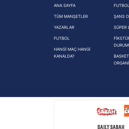
ANA SAYFA
FUTBOL
haberleri
mevzuata uygun olarak kullanılan
TÜM MANŞETLER
ŞANS O
Trendyol Süper Lig haberleri
YAZARLAR
SÜPER 
Ziraat Türkiye Kupası haberleri
FUTBOL
FİKSTÜ
UEFA Şampiyonlar Ligi haberleri
DURUM
HANGİ MAÇ HANGİ
UEFA Avrupa Ligi haberleri
KANALDA?
BASKET
UEFA Konferans Ligi haberleri
ORGAN