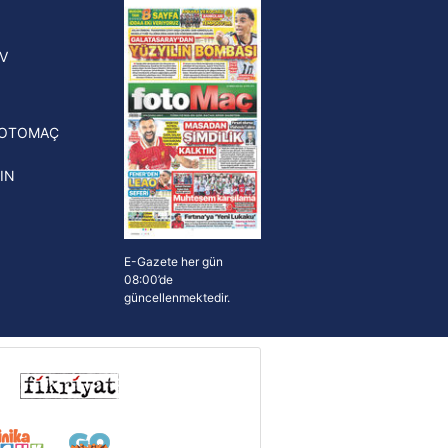
yonluk yüzüğü verilecek
n Crespo, Meksika Ligi
V
erinden Atlas'ın yeni teknik
törü oldu
FOTOMAÇ
IN
E-Gazete her gün
08:00’de
güncellenmektedir.