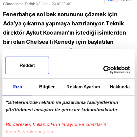
Güncelleme Tarihi: 03 Ocak 2018 23:49
Fenerbahçe sol bek sorununu çözmek için
Ada’ya çıkarma yapmaya hazırlanıyor. Teknik
direktör Aykut Kocaman’ın istediği isimlerden
biri olan Chelsea’li Kenedy için başlatılan
operasyonu Ali Yıldırım-Önder Fırat ikilisi
yönetecek. Yıldırım ve Önder İngiltere’ye
Reddet
giderek hem Chelsea ile hem de Kenedy’nin
menajeriyle bir araya gelecek.
Rıza
Bilgiler
Reklam Ayarları
Hakkında
Fenerbahçe
"Sitelerimizde reklam ve pazarlama faaliyetlerinin
yürütülmesi amaçları ile çerezler kullanılmaktadır.
Bu çerezler, kullanıcıların tarayıcı ve cihazlarını
tanımlayarak çalışırlar.