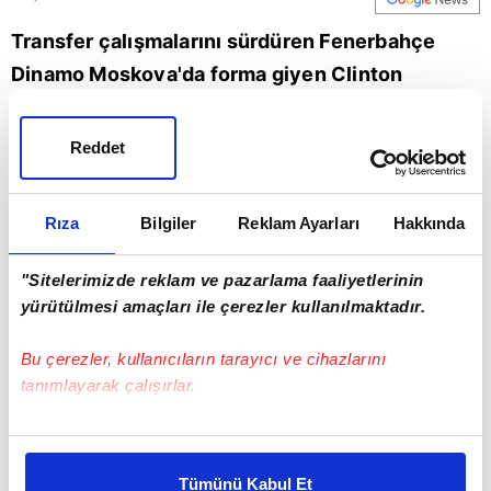
Transfer çalışmalarını sürdüren Fenerbahçe
Dinamo Moskova'da forma giyen Clinton
önerildi.
Reddet
Fenerbahçe
Rıza
Bilgiler
Reklam Ayarları
Hakkında
"Sitelerimizde reklam ve pazarlama faaliyetlerinin
yürütülmesi amaçları ile çerezler kullanılmaktadır.
Bu çerezler, kullanıcıların tarayıcı ve cihazlarını
tanımlayarak çalışırlar.
Bu çerezlere izin vermeniz halinde sizlere özel
kişiselleştirilmiş reklamlar sunabilir, sayfalarımızda sizlere
Tümünü Kabul Et
daha iyi reklam deneyimi yaşatabiliriz. Bunu yaparken