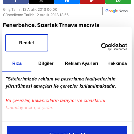
Giriş Tarihi: 12 Aralık 2018 00:00
Güncelleme Tarihi: 12 Aralık 2018 18:56
Fenerbahçe, Spartak Trnava maçıyla
Avrupa'daki 228. randevusuna çıkacak.
Reddet
Fenerbahçe
Avrupa
Rıza
Bilgiler
Reklam Ayarları
Hakkında
"Sitelerimizde reklam ve pazarlama faaliyetlerinin
yürütülmesi amaçları ile çerezler kullanılmaktadır.
Bu çerezler, kullanıcıların tarayıcı ve cihazlarını
tanımlayarak çalışırlar.
Bu çerezlere izin vermeniz halinde sizlere özel
kişiselleştirilmiş reklamlar sunabilir, sayfalarımızda sizlere