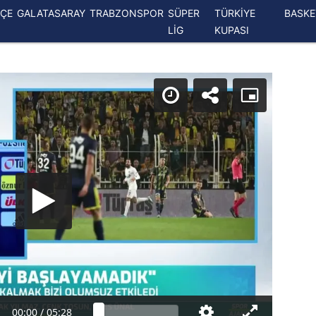
ÇE
GALATASARAY
TRABZONSPOR
SÜPER
TÜRKİYE
BASK
LİG
KUPASI
00:00
/
05:28