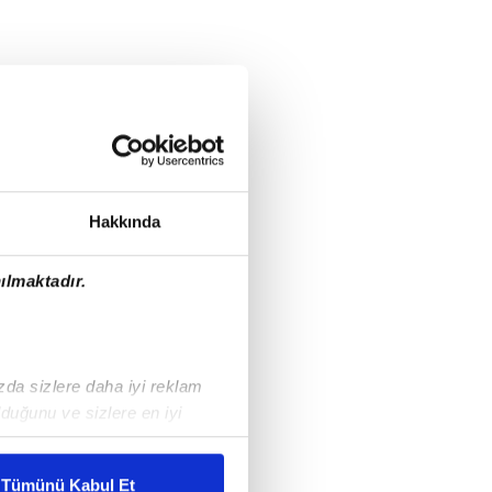
Hakkında
ılmaktadır.
ızda sizlere daha iyi reklam
duğunu ve sizlere en iyi
liyetlerimizi karşılamak
Tümünü Kabul Et