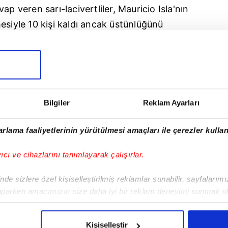
evap veren sarı-lacivertliler, Mauricio Isla'nın
esiyle 10 kişi kaldı ancak üstünlüğünü
ldı.
 kazanarak puanını 20'ye yükselten sarı-
iderlik koltuğuna oturdu. Fenerbahçe, maç
cini 8 hafta sonra yaşadı. Sarı-lacivertliler,
Bilgiler
Reklam Ayarları
irvede tamamlamıştı.
rlama faaliyetlerinin yürütülmesi amaçları ile çerezler kullan
 maç sonra kaybederek 12 puanda kaldı.
yıcı ve cihazlarını tanımlayarak çalışırlar.
de sizlere özel kişiselleştirilmiş reklamlar sunabilir, sayfalarım
aparken amacımızın size daha iyi bir reklam deneyimi sunmak ol
imizden gelen çabayı gösterdiğimizi ve bu noktada, reklamların ma
olduğunu sizlere hatırlatmak isteriz.
Kişiselleştir