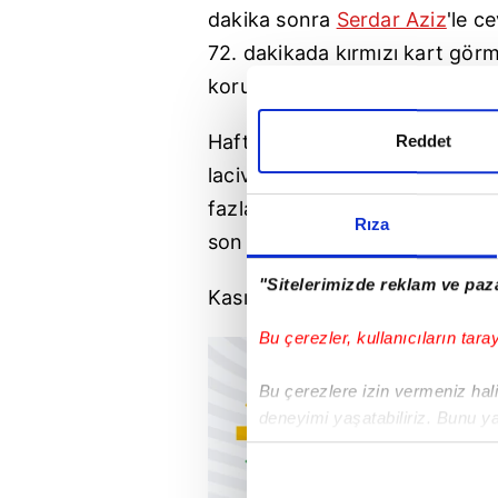
dakika sonra
Serdar Aziz
'le c
72. dakikada kırmızı kart görm
koruyup sahadan 3-2 galip ayrı
Haftanın açılış karşılaşmasını
Reddet
lacivertliler, maç fazlasıyla l
fazlasıyla da olsa liderlik sevin
Rıza
son olarak ligin 2. haftasını z
"Sitelerimizde reklam ve paza
Kasımpaşa ise Süper Lig'de 3
Bu çerezler, kullanıcıların tara
Bu çerezlere izin vermeniz halin
deneyimi yaşatabiliriz. Bunu y
içerikleri sunabilmek adına el
noktasında tek gelir kalemimiz 