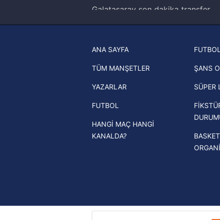
Galatasaray son dakika transfer
haberleri
Trabzonspor son dakika transfer
ANA SAYFA
FUTBOL
haberleri
TÜM MANŞETLER
ŞANS O
Trendyol Süper Lig haberleri
YAZARLAR
SÜPER 
Ziraat Türkiye Kupası haberleri
FUTBOL
FİKSTÜ
UEFA Şampiyonlar Ligi haberleri
DURUM
HANGİ MAÇ HANGİ
UEFA Avrupa Ligi haberleri
KANALDA?
BASKET
UEFA Konferans Ligi haberleri
ORGAN