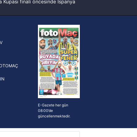
 Kupası finali öncesinde İspanya
sinde can sıkan gelişme!
FIFA Dünya Kupası'nı kazanana
yonluk yüzüğü verilecek
n Crespo, Meksika Ligi
V
erinden Atlas'ın yeni teknik
törü oldu
FOTOMAÇ
IN
E-Gazete her gün
08:00’de
güncellenmektedir.