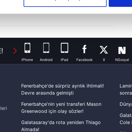
çerezlere izin vermedikleri takdirde, kullanıcılara hedefli reklaml
abilmek için İnternet Sitemizde kendimize ve üçüncü kişilere ait 
isel verileriniz işlenmekte olup gerekli olan çerezler bilgi toplum
 çerezler, sitemizin daha işlevsel kılınması ve kişiselleştirilmes
 yapılması, amaçlarıyla sınırlı olarak açık rızanız dahilinde kulla
!
aşağıda yer alan panel vasıtasıyla belirleyebilirsiniz. Çerezlere iliş
iPhone
Android
iPad
Facebook
X
NSosyal
lgilendirme Metnimizi
ziyaret edebilirsiniz.
Korunması Kanunu uyarınca hazırlanmış Aydınlatma Metnimizi okum
 çerezlerle ilgili bilgi almak için lütfen
tıklayınız
.
Fenerbahçe'de sürpriz ayrılık ihtimali!
Lamin
Devre arasında gelmişti
sonra
Fenerbahçe'nin yeni transferi Mason
Dünya
leri
Greenwood için olay sözler!
Galat
Galatasaray'da rota yeniden Thiago
Cole 
Almada!