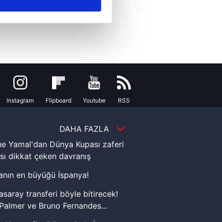
ar gösterilmeyecektir."
çerezler kullanılmaktadır. Bu
u hizmetlerinin sunulması
i ve sizlere yönelik
nılacaktır.
kin detaylı bilgi için Ayarlar
Instagram
Flipboard
Youtube
RSS
DAHA FAZLA
ak ve sitemizde ilgili
e Yamal'dan Dünya Kupası zaferi
sı dikkat çeken davranış
nın en büyüğü İspanya!
asaray transferi böyle bitirecek!
Palmer ve Bruno Fernandes...