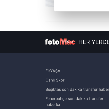
Her halükârda, kullanıcılar, bu 
Sizlere daha iyi bir hizmet sun
çerezler vasıtasıyla çeşitli kiş
amacıyla kullanılmaktadır. Diğer
reklam/pazarlama faaliyetlerinin
HER YERDE
Çerezlere ilişkin tercihlerinizi 
butonuna tıklayabilir,
Çerez Bi
6698 sayılı Kişisel Verilerin 
mevzuata uygun olarak kullanılan
FitYAŞA
Canlı Skor
Beşiktaş son dakika transfer haber
Fenerbahçe son dakika transfer
haberleri