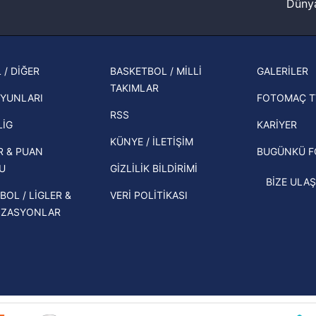
Dünya
Fenerbahçe'nin Şampiyonlar Ligi'nde
cephe
muhtemel rakibi belli oldu! Gornik
2026 
Zabrze'yi elerlerse...
şampi
 / DİĞER
BASKETBOL / MİLLİ
GALERİLER
İspanya-Arjantin finalinin ardından dış
TAKIMLAR
Herna
basından gündem olan manşetler!
YUNLARI
FOTOMAÇ T
ekipl
RSS
Beşiktaş'ın UEFA Avrupa Ligi'nde 3. Ön
direk
LİG
KARİYER
Eleme Turu muhtemel rakipleri belli
KÜNYE / İLETİŞİM
R & PUAN
BUGÜNKÜ 
oldu!
U
GİZLİLİK BİLDİRİMİ
BİZE ULAŞ
BOL / LİGLER &
VERİ POLİTİKASI
İZASYONLAR