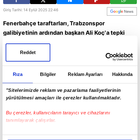
Giriş Tarihi: 14 Eylül 2025 22:46
Fenerbahçe taraftarları, Trabzonspor
galibiyetinin ardından başkan Ali Koç'a tepki
gösterdi. Sarı lacivertli taraftarlar başkan Koç'u
istifaya davet etti.
Reddet
Ali Koç
Fenerbahçe
Trabzonspor
Rıza
Bilgiler
Reklam Ayarları
Hakkında
"Sitelerimizde reklam ve pazarlama faaliyetlerinin
yürütülmesi amaçları ile çerezler kullanılmaktadır.
Bu çerezler, kullanıcıların tarayıcı ve cihazlarını
tanımlayarak çalışırlar.
Bu çerezlere izin vermeniz halinde sizlere özel