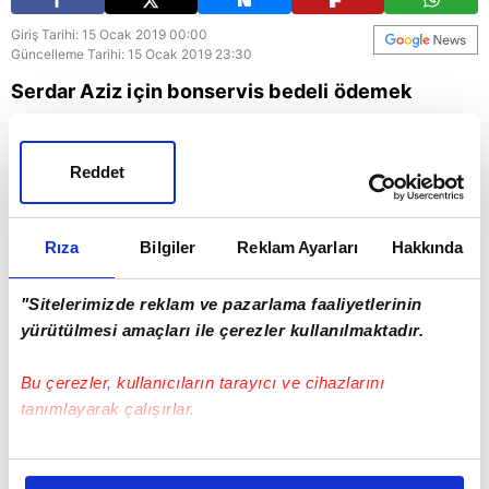
Giriş Tarihi: 15 Ocak 2019 00:00
Güncelleme Tarihi: 15 Ocak 2019 23:30
Serdar Aziz için bonservis bedeli ödemek
istemeyen Fenerbahçe, milli futbolcu için
yaptığı görüşmelerde bekleme kararı aldı.
Reddet
Fenerbahçe
Serdar Aziz
Rıza
Bilgiler
Reklam Ayarları
Hakkında
"Sitelerimizde reklam ve pazarlama faaliyetlerinin
yürütülmesi amaçları ile çerezler kullanılmaktadır.
Bu çerezler, kullanıcıların tarayıcı ve cihazlarını
tanımlayarak çalışırlar.
Bu çerezlere izin vermeniz halinde sizlere özel
kişiselleştirilmiş reklamlar sunabilir, sayfalarımızda sizlere