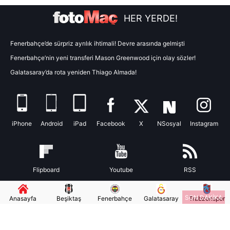
HER YERDE!
Fenerbahçe’de sürpriz ayrılık ihtimali! Devre arasında gelmişti
Fenerbahçe’nin yeni transferi Mason Greenwood için olay sözler!
Galatasaray’da rota yeniden Thiago Almada!
iPhone
Android
iPad
Facebook
X
NSosyal
Instagram
Flipboard
Youtube
RSS
SON DAKİKA
Anasayfa
Beşiktaş
Fenerbahçe
Galatasaray
Trabzonspor