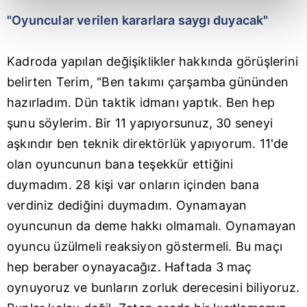
kalemimiz olduğunu sizlere hatırlatmak isteriz.
"Oyuncular verilen kararlara saygı duyacak"
Her halükârda, kullanıcılar, bu çerezlere izin vermedikleri
takdirde, kullanıcılara hedefli reklamlar
Kadroda yapılan değişiklikler hakkında görüşlerini
gösterilmeyecektir."
belirten Terim, "Ben takımı çarşamba gününden
Sizlere daha iyi bir hizmet sunabilmek için İnternet
hazırladım. Dün taktik idmanı yaptık. Ben hep
Sitemizde kendimize ve üçüncü kişilere ait çerezler
şunu söylerim. Bir 11 yapıyorsunuz, 30 seneyi
kullanılmaktadır. Bu çerezler vasıtasıyla çeşitli kişisel
aşkındır ben teknik direktörlük yapıyorum. 11'de
verileriniz işlenmekte olup gerekli olan çerezler bilgi
olan oyuncunun bana teşekkür ettiğini
toplumu hizmetlerinin sunulması amacıyla
kullanılmaktadır. Diğer çerezler, sitemizin daha işlevsel
duymadım. 28 kişi var onların içinden bana
kılınması ve kişiselleştirilmesi ve sizlere yönelik
verdiniz dediğini duymadım. Oynamayan
reklam/pazarlama faaliyetlerinin yapılması, amaçlarıyla
oyuncunun da deme hakkı olmamalı. Oynamayan
sınırlı olarak açık rızanız dahilinde kullanılacaktır.
oyuncu üzülmeli reaksiyon göstermeli. Bu maçı
Çerezlere ilişkin tercihlerinizi aşağıda yer alan panel
hep beraber oynayacağız. Haftada 3 maç
vasıtasıyla belirleyebilirsiniz. Çerezlere ilişkin detaylı bilgi
oynuyoruz ve bunların zorluk derecesini biliyoruz.
için Ayarlar butonuna tıklayabilir,
Çerez Bilgilendirme