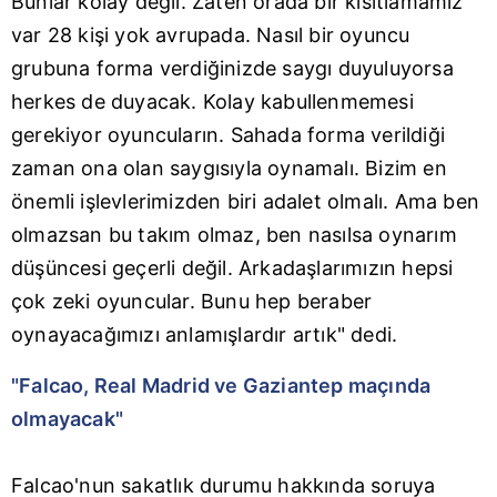
Bunlar kolay değil. Zaten orada bir kısıtlamamız
Metnimizi
ziyaret edebilirsiniz.
var 28 kişi yok avrupada. Nasıl bir oyuncu
6698 sayılı Kişisel Verilerin Korunması Kanunu uyarınca
grubuna forma verdiğinizde saygı duyuluyorsa
hazırlanmış Aydınlatma Metnimizi okumak ve sitemizde
herkes de duyacak. Kolay kabullenmemesi
ilgili mevzuata uygun olarak kullanılan çerezlerle ilgili bilgi
gerekiyor oyuncuların. Sahada forma verildiği
almak için lütfen
tıklayınız
.
zaman ona olan saygısıyla oynamalı. Bizim en
önemli işlevlerimizden biri adalet olmalı. Ama ben
olmazsan bu takım olmaz, ben nasılsa oynarım
düşüncesi geçerli değil. Arkadaşlarımızın hepsi
çok zeki oyuncular. Bunu hep beraber
oynayacağımızı anlamışlardır artık" dedi.
"Falcao, Real Madrid ve Gaziantep maçında
olmayacak"
Falcao'nun sakatlık durumu hakkında soruya