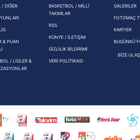
şampi
 / DİĞER
BASKETBOL / MİLLİ
GALERİLER
 çerezlerle ilgili bilgi almak için lütfen
tıklayınız
.
İspanya-Arjantin finalinin ardından dış
TAKIMLAR
Herna
basından gündem olan manşetler!
YUNLARI
FOTOMAÇ T
ekipl
RSS
Beşiktaş'ın UEFA Avrupa Ligi'nde 3. Ön
direk
LİG
KARİYER
Eleme Turu muhtemel rakipleri belli
KÜNYE / İLETİŞİM
R & PUAN
BUGÜNKÜ 
oldu!
U
GİZLİLİK BİLDİRİMİ
BİZE ULAŞ
BOL / LİGLER &
VERİ POLİTİKASI
İZASYONLAR