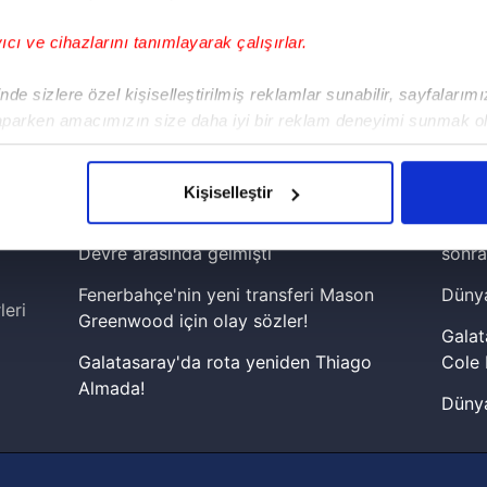
yıcı ve cihazlarını tanımlayarak çalışırlar.
!
de sizlere özel kişiselleştirilmiş reklamlar sunabilir, sayfalarım
aparken amacımızın size daha iyi bir reklam deneyimi sunmak ol
iPhone
Android
iPad
Facebook
X
NSosyal
imizden gelen çabayı gösterdiğimizi ve bu noktada, reklamların ma
olduğunu sizlere hatırlatmak isteriz.
Kişiselleştir
çerezlere izin vermedikleri takdirde, kullanıcılara hedefli reklaml
Fenerbahçe'de sürpriz ayrılık ihtimali!
Lamin
Devre arasında gelmişti
sonra
abilmek için İnternet Sitemizde kendimize ve üçüncü kişilere ait 
Fenerbahçe'nin yeni transferi Mason
Dünya
isel verileriniz işlenmekte olup gerekli olan çerezler bilgi toplum
leri
Greenwood için olay sözler!
 çerezler, sitemizin daha işlevsel kılınması ve kişiselleştirilmes
Galat
 yapılması, amaçlarıyla sınırlı olarak açık rızanız dahilinde kulla
Galatasaray'da rota yeniden Thiago
Cole 
Almada!
Dünya
aşağıda yer alan panel vasıtasıyla belirleyebilirsiniz. Çerezlere iliş
Fenerbahçe'nin Şampiyonlar Ligi'nde
cephe
lgilendirme Metnimizi
ziyaret edebilirsiniz.
muhtemel rakibi belli oldu! Gornik
2026 
Zabrze'yi elerlerse...
Korunması Kanunu uyarınca hazırlanmış Aydınlatma Metnimizi okum