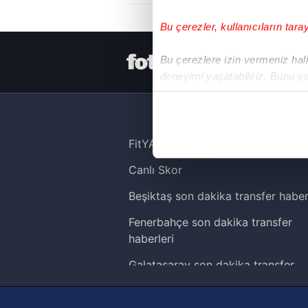
Bu çerezler, kullanıcıların tara
HER YERDE
Bu çerezlere izin vermeniz halin
deneyimi yaşatabiliriz. Bunu y
içerikleri sunabilmek adına el
noktasında tek gelir kalemimiz 
Her halükârda, kullanıcılar, bu 
FitYAŞA
Canlı Skor
Sizlere daha iyi bir hizmet sun
çerezler vasıtasıyla çeşitli kiş
Beşiktaş son dakika transfer haber
amacıyla kullanılmaktadır. Diğer
Fenerbahçe son dakika transfer
reklam/pazarlama faaliyetlerinin
haberleri
Çerezlere ilişkin tercihlerinizi 
Galatasaray son dakika transfer
butonuna tıklayabilir,
Çerez Bi
haberleri
Trabzonspor son dakika transfer
6698 sayılı Kişisel Verilerin 