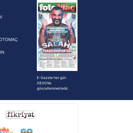
yonluk yüzüğü verilecek
n Crespo, Meksika Ligi
V
erinden Atlas'ın yeni teknik
törü oldu
FOTOMAÇ
IN
E-Gazete her gün
08:00’de
güncellenmektedir.