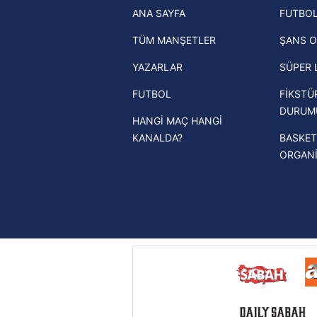
ANA SAYFA
FUTBOL
haberleri
mevzuata uygun olarak kullanılan
TÜM MANŞETLER
ŞANS O
Trendyol Süper Lig haberleri
YAZARLAR
SÜPER 
Ziraat Türkiye Kupası haberleri
FUTBOL
FİKSTÜ
UEFA Şampiyonlar Ligi haberleri
DURUM
HANGİ MAÇ HANGİ
UEFA Avrupa Ligi haberleri
KANALDA?
BASKET
UEFA Konferans Ligi haberleri
ORGAN