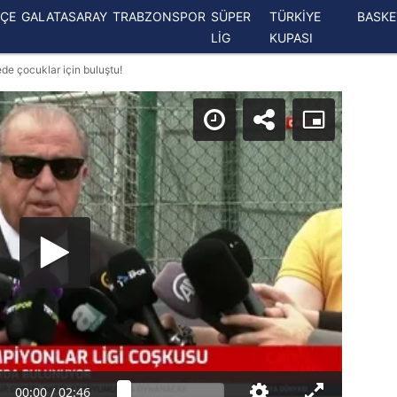
ÇE
GALATASARAY
TRABZONSPOR
SÜPER
TÜRKİYE
BASK
LİG
KUPASI
e çocuklar için buluştu!
00:00
/
02:46