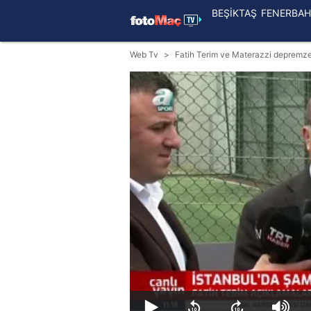
BEŞİKTAŞ
FENERBAH
Web Tv
Fatih Terim ve Materazzi depremzed