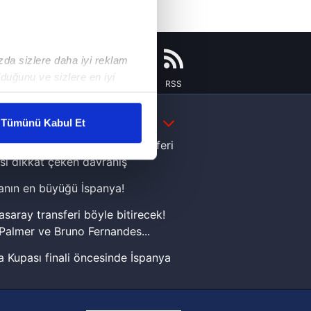
ızda sizlere daha iyi reklam
duğunu ve sizlere en iyi
Instagram
Flipboard
Youtube
RSS
liyetlerimizi karşılamak
DAHA FAZLA
Tümünü Kabul Et
ar gösterilmeyecektir."
e Yamal'dan Dünya Kupası zaferi
sı dikkat çeken davranış
çerezler kullanılmaktadır. Bu
nın en büyüğü İspanya!
u hizmetlerinin sunulması
i ve sizlere yönelik
asaray transferi böyle bitirecek!
nılacaktır.
Palmer ve Bruno Fernandes...
 Kupası finali öncesinde İspanya
kin detaylı bilgi için Ayarlar
sinde can sıkan gelişme!
FIFA Dünya Kupası'nı kazanana
ak ve sitemizde ilgili