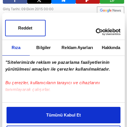
Giriş Tarihi: 09 Ekim 2015 00:00
Güncelleme Tarihi: 09 Ekim 2015 12:32
Reddet
Rıza
Bilgiler
Reklam Ayarları
Hakkında
"Sitelerimizde reklam ve pazarlama faaliyetlerinin
yürütülmesi amaçları ile çerezler kullanılmaktadır.
Bu çerezler, kullanıcıların tarayıcı ve cihazlarını
tanımlayarak çalışırlar.
Bu çerezlere izin vermeniz halinde sizlere özel
kişiselleştirilmiş reklamlar sunabilir, sayfalarımızda sizlere
Tümünü Kabul Et
daha iyi reklam deneyimi yaşatabiliriz. Bunu yaparken
amacımızın size daha iyi bir reklam deneyimi sunmak