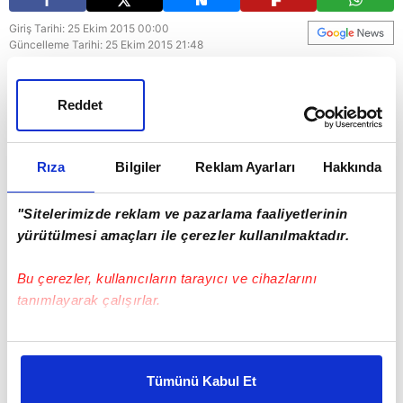
Giriş Tarihi: 25 Ekim 2015 00:00
Güncelleme Tarihi: 25 Ekim 2015 21:48
Galatasaray
Reddet
Rıza
Bilgiler
Reklam Ayarları
Hakkında
"Sitelerimizde reklam ve pazarlama faaliyetlerinin
yürütülmesi amaçları ile çerezler kullanılmaktadır.
Bu çerezler, kullanıcıların tarayıcı ve cihazlarını
tanımlayarak çalışırlar.
Bu çerezlere izin vermeniz halinde sizlere özel
kişiselleştirilmiş reklamlar sunabilir, sayfalarımızda sizlere
Tümünü Kabul Et
daha iyi reklam deneyimi yaşatabiliriz. Bunu yaparken