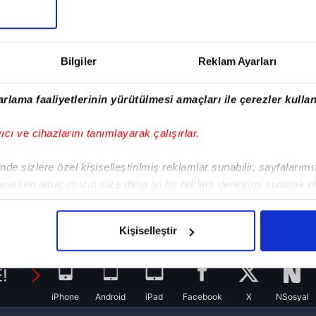
Bilgiler
Reklam Ayarları
rlama faaliyetlerinin yürütülmesi amaçları ile çerezler kullan
yıcı ve cihazlarını tanımlayarak çalışırlar.
de sizlere özel kişiselleştirilmiş reklamlar sunabilir, sayfalarım
aparken amacımızın size daha iyi bir reklam deneyimi sunmak ol
imizden gelen çabayı gösterdiğimizi ve bu noktada, reklamların ma
olduğunu sizlere hatırlatmak isteriz.
Kişiselleştir
çerezlere izin vermedikleri takdirde, kullanıcılara hedefli reklaml
!
abilmek için İnternet Sitemizde kendimize ve üçüncü kişilere ait 
iPhone
Android
iPad
Facebook
X
NSosyal
isel verileriniz işlenmekte olup gerekli olan çerezler bilgi toplum