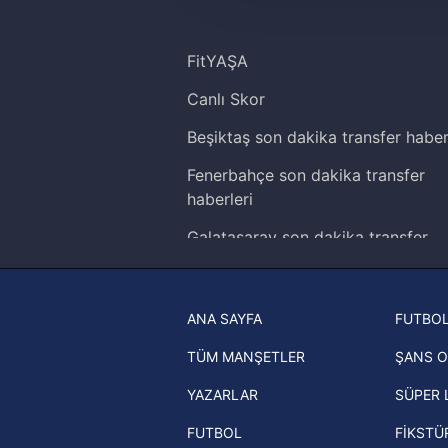
amacıyla kullanılmaktadır. Diğer
reklam/pazarlama faaliyetlerinin
FitYAŞA
Çerezlere ilişkin tercihlerinizi 
Canlı Skor
butonuna tıklayabilir,
Çerez Bi
Beşiktaş son dakika transfer haber
6698 sayılı Kişisel Verilerin 
mevzuata uygun olarak kullanılan
Fenerbahçe son dakika transfer
haberleri
Galatasaray son dakika transfer
haberleri
Trabzonspor son dakika transfer
ANA SAYFA
FUTBOL
haberleri
TÜM MANŞETLER
ŞANS O
Trendyol Süper Lig haberleri
YAZARLAR
SÜPER 
Ziraat Türkiye Kupası haberleri
FUTBOL
FİKSTÜ
UEFA Şampiyonlar Ligi haberleri