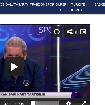
ÇE
GALATASARAY
TRABZONSPOR
SÜPER
TÜRKİYE
BASK
LİG
KUPASI
'
00:00
/
00:44