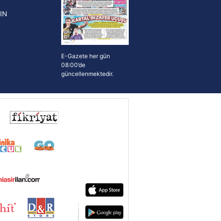
IN
E-Gazete her gün
08:00’de
güncellenmektedir.