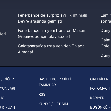
 çerezler, sitemizin daha işlevsel kılınması ve kişiselleştirilmes
 yapılması, amaçlarıyla sınırlı olarak açık rızanız dahilinde kulla
Fenerbahçe'de sürpriz ayrılık ihtimali!
Lamin
aşağıda yer alan panel vasıtasıyla belirleyebilirsiniz. Çerezlere iliş
Devre arasında gelmişti
sonra
lgilendirme Metnimizi
ziyaret edebilirsiniz.
Fenerbahçe'nin yeni transferi Mason
Dünya
leri
Greenwood için olay sözler!
Korunması Kanunu uyarınca hazırlanmış Aydınlatma Metnimizi okum
Galat
 çerezlerle ilgili bilgi almak için lütfen
tıklayınız
.
Galatasaray'da rota yeniden Thiago
Cole 
Almada!
Dünya
Fenerbahçe'nin Şampiyonlar Ligi'nde
cephe
muhtemel rakibi belli oldu! Gornik
2026 
Zabrze'yi elerlerse...
şampi
 / DİĞER
BASKETBOL / MİLLİ
GALERİLER
İspanya-Arjantin finalinin ardından dış
TAKIMLAR
Herna
basından gündem olan manşetler!
YUNLARI
FOTOMAÇ T
ekipl
RSS
Beşiktaş'ın UEFA Avrupa Ligi'nde 3. Ön
direk
LİG
KARİYER
Eleme Turu muhtemel rakipleri belli
KÜNYE / İLETİŞİM
R & PUAN
BUGÜNKÜ 
oldu!