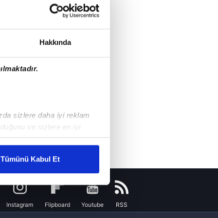
Hakkında
ılmaktadır.
ızda sizlere daha iyi reklam
duğunu ve sizlere en iyi
liyetlerimizi karşılamak
Tümünü Kabul Et
ar gösterilmeyecektir."
çerezler kullanılmaktadır. Bu
Instagram
Flipboard
Youtube
RSS
u hizmetlerinin sunulması