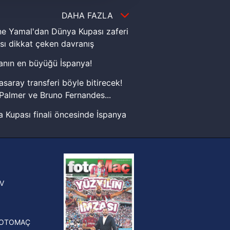
i ve sizlere yönelik
DAHA FAZLA
nılacaktır.
e Yamal'dan Dünya Kupası zaferi
kin detaylı bilgi için Ayarlar
sı dikkat çeken davranış
nın en büyüğü İspanya!
ak ve sitemizde ilgili
asaray transferi böyle bitirecek!
Palmer ve Bruno Fernandes...
 Kupası finali öncesinde İspanya
sinde can sıkan gelişme!
FIFA Dünya Kupası'nı kazanana
yonluk yüzüğü verilecek
n Crespo, Meksika Ligi
V
erinden Atlas'ın yeni teknik
törü oldu
FOTOMAÇ