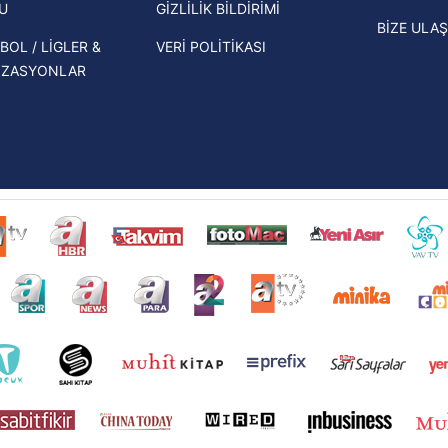
U
GİZLİLİK BİLDİRİMİ
BİZE ULAŞ
BOL / LİGLER &
VERİ POLİTİKASI
İZASYONLAR