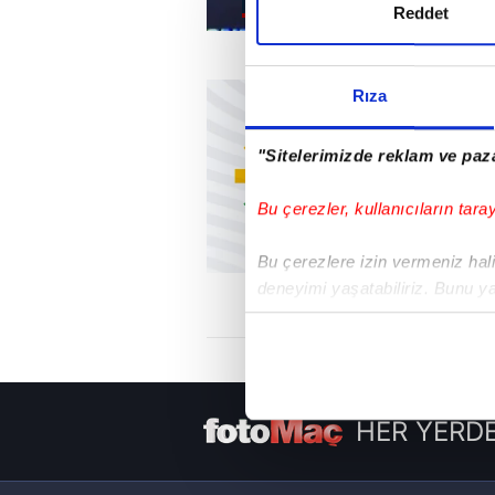
Reddet
Rıza
"Sitelerimizde reklam ve paza
Bu çerezler, kullanıcıların tara
Bu çerezlere izin vermeniz halin
deneyimi yaşatabiliriz. Bunu y
içerikleri sunabilmek adına el
noktasında tek gelir kalemimiz 
Her halükârda, kullanıcılar, bu 
HER YERDE
Sizlere daha iyi bir hizmet sun
çerezler vasıtasıyla çeşitli kiş