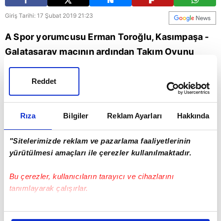
Giriş Tarihi: 17 Şubat 2019 21:23
A Spor yorumcusu Erman Toroğlu, Kasımpaşa -
Galatasaray maçının ardından Takım Oyunu
programında değerlendirmelerde bulundu.
Toroğlu, "Diagne'nin atılması gerekiyordu"
Reddet
ifadelerini kullandı.
Rıza
Bilgiler
Reklam Ayarları
Hakkında
"Sitelerimizde reklam ve pazarlama faaliyetlerinin
yürütülmesi amaçları ile çerezler kullanılmaktadır.
Bu çerezler, kullanıcıların tarayıcı ve cihazlarını
tanımlayarak çalışırlar.
Bu çerezlere izin vermeniz halinde sizlere özel