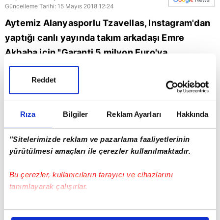
Güncelleme Tarihi: 15 Mayıs 2018 12:24
Aytemiz Alanyasporlu Tzavellas, Instagram'dan
yaptığı canlı yayında takım arkadaşı Emre
Akbaba için "Garanti 5 milyon Euro'ya
Beşiktaş'ta" ifadelerini kullandı.
Reddet
Beşiktaş
Rıza
Bilgiler
Reklam Ayarları
Hakkında
"Sitelerimizde reklam ve pazarlama faaliyetlerinin
yürütülmesi amaçları ile çerezler kullanılmaktadır.
Bu çerezler, kullanıcıların tarayıcı ve cihazlarını
tanımlayarak çalışırlar.
Bu çerezlere izin vermeniz halinde sizlere özel