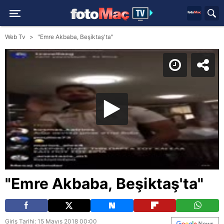
Web Tv
"Emre Akbaba, Beşiktaş'ta"
"Emre Akbaba, Beşiktaş'ta"
Giriş Tarihi: 15 Mayıs 2018 00:00