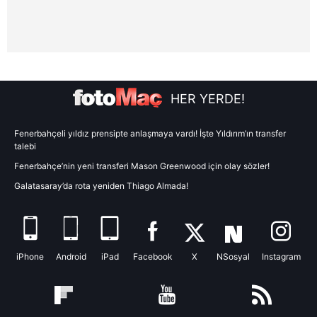
vasıtasıyla belirleyebilirsiniz. Çerezlere ilişkin detaylı bilgi
için Ayarlar butonuna tıklayabilir,
Çerez Bilgilendirme
Metnimizi
ziyaret edebilirsiniz.
6698 sayılı Kişisel Verilerin Korunması Kanunu uyarınca
HER YERDE!
hazırlanmış Aydınlatma Metnimizi okumak ve sitemizde
ilgili mevzuata uygun olarak kullanılan çerezlerle ilgili bilgi
Fenerbahçeli yıldız prensipte anlaşmaya vardı! İşte Yıldırım’ın transfer
almak için lütfen
tıklayınız
.
talebi
Fenerbahçe’nin yeni transferi Mason Greenwood için olay sözler!
Galatasaray’da rota yeniden Thiago Almada!
iPhone
Android
iPad
Facebook
X
NSosyal
Instagram