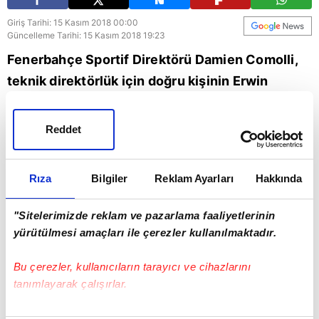
Giriş Tarihi: 15 Kasım 2018 00:00
Güncelleme Tarihi: 15 Kasım 2018 19:23
Fenerbahçe Sportif Direktörü Damien Comolli,
teknik direktörlük için doğru kişinin Erwin
Koeman olduğunu ve Hollandalı hoca ile yola
devam etmek istediklerini söyledi.
Reddet
Fenerbahçe
Rıza
Bilgiler
Reklam Ayarları
Hakkında
"Sitelerimizde reklam ve pazarlama faaliyetlerinin
yürütülmesi amaçları ile çerezler kullanılmaktadır.
Bu çerezler, kullanıcıların tarayıcı ve cihazlarını
tanımlayarak çalışırlar.
Bu çerezlere izin vermeniz halinde sizlere özel