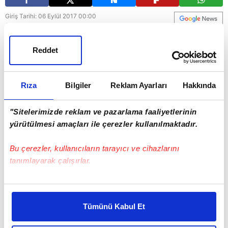
Giriş Tarihi: 06 Eylül 2017 00:00
Güncelleme Tarihi: 06 Eylül 2017 18:09
Reddet
Rıza
Bilgiler
Reklam Ayarları
Hakkında
"Sitelerimizde reklam ve pazarlama faaliyetlerinin
yürütülmesi amaçları ile çerezler kullanılmaktadır.
Bu çerezler, kullanıcıların tarayıcı ve cihazlarını
tanımlayarak çalışırlar.
Bu çerezlere izin vermeniz halinde sizlere özel
kişiselleştirilmiş reklamlar sunabilir, sayfalarımızda sizlere
Tümünü Kabul Et
daha iyi reklam deneyimi yaşatabiliriz. Bunu yaparken
amacımızın size daha iyi bir reklam deneyimi sunmak