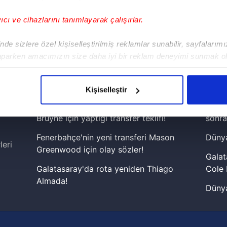
yıcı ve cihazlarını tanımlayarak çalışırlar.
!
de sizlere özel kişiselleştirilmiş reklamlar sunabilir, sayfalarım
aparken amacımızın size daha iyi bir reklam deneyimi sunmak ol
iPhone
Android
iPad
Facebook
X
NSosyal
imizden gelen çabayı gösterdiğimizi ve bu noktada, reklamların ma
olduğunu sizlere hatırlatmak isteriz.
Kişiselleştir
çerezlere izin vermedikleri takdirde, kullanıcılara hedefli reklaml
İşte Galatasaray'ın Napoli'den Kevin De
Lamin
Bruyne için yaptığı transfer teklifi!
sonra
abilmek için İnternet Sitemizde kendimize ve üçüncü kişilere ait 
Fenerbahçe'nin yeni transferi Mason
Dünya
isel verileriniz işlenmekte olup gerekli olan çerezler bilgi toplum
leri
Greenwood için olay sözler!
 çerezler, sitemizin daha işlevsel kılınması ve kişiselleştirilmes
Galat
 yapılması, amaçlarıyla sınırlı olarak açık rızanız dahilinde kulla
Galatasaray'da rota yeniden Thiago
Cole 
Almada!
Dünya
aşağıda yer alan panel vasıtasıyla belirleyebilirsiniz. Çerezlere iliş
Fenerbahçe'nin Şampiyonlar Ligi'nde
cephe
lgilendirme Metnimizi
ziyaret edebilirsiniz.
muhtemel rakibi belli oldu! Gornik
2026 
Zabrze'yi elerlerse...
Korunması Kanunu uyarınca hazırlanmış Aydınlatma Metnimizi okum