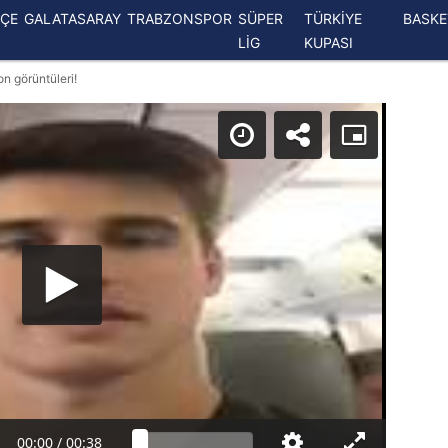
ÇE
GALATASARAY
TRABZONSPOR
SÜPER
TÜRKİYE
BASK
LİG
KUPASI
n görüntüleri!
00:00
/
00:38