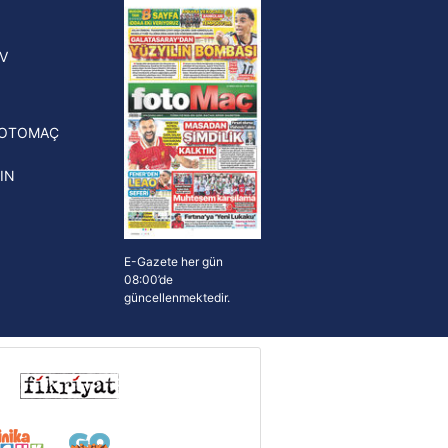
yonluk yüzüğü verilecek
n Crespo, Meksika Ligi
V
erinden Atlas'ın yeni teknik
törü oldu
FOTOMAÇ
IN
E-Gazete her gün
08:00’de
güncellenmektedir.