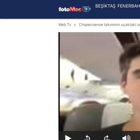
BEŞİKTAŞ
FENERBAH
Web Tv
Chapecoense takımının uçaktaki so