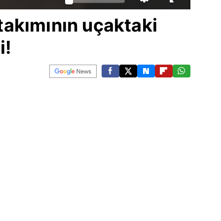
akımının uçaktaki
i!