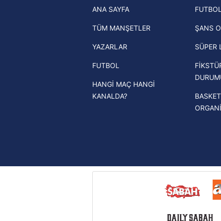
ANA SAYFA
FUTBOL
haberleri
mevzuata uygun olarak kullanılan
TÜM MANŞETLER
ŞANS O
Trendyol Süper Lig haberleri
YAZARLAR
SÜPER 
Ziraat Türkiye Kupası haberleri
FUTBOL
FİKSTÜ
UEFA Şampiyonlar Ligi haberleri
DURUM
HANGİ MAÇ HANGİ
UEFA Avrupa Ligi haberleri
KANALDA?
BASKET
UEFA Konferans Ligi haberleri
ORGAN