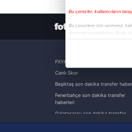
Bu çerezler, kullanıcıların tara
HER YERDE
Bu çerezlere izin vermeniz halin
deneyimi yaşatabiliriz. Bunu y
içerikleri sunabilmek adına el
noktasında tek gelir kalemimiz 
Her halükârda, kullanıcılar, bu 
FitYAŞA
Canlı Skor
Sizlere daha iyi bir hizmet sun
çerezler vasıtasıyla çeşitli kiş
Beşiktaş son dakika transfer haber
amacıyla kullanılmaktadır. Diğer
Fenerbahçe son dakika transfer
reklam/pazarlama faaliyetlerinin
haberleri
Çerezlere ilişkin tercihlerinizi 
Galatasaray son dakika transfer
butonuna tıklayabilir,
Çerez Bi
haberleri
Trabzonspor son dakika transfer
6698 sayılı Kişisel Verilerin 