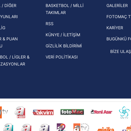
şampi
 / DİĞER
BASKETBOL / MİLLİ
GALERİLER
 çerezlerle ilgili bilgi almak için lütfen
tıklayınız
.
İspanya-Arjantin finalinin ardından dış
TAKIMLAR
Herna
basından gündem olan manşetler!
YUNLARI
FOTOMAÇ T
ekipl
RSS
Beşiktaş'ın UEFA Avrupa Ligi'nde 3. Ön
direk
LİG
KARİYER
Eleme Turu muhtemel rakipleri belli
KÜNYE / İLETİŞİM
R & PUAN
BUGÜNKÜ 
oldu!
U
GİZLİLİK BİLDİRİMİ
BİZE ULAŞ
BOL / LİGLER &
VERİ POLİTİKASI
İZASYONLAR