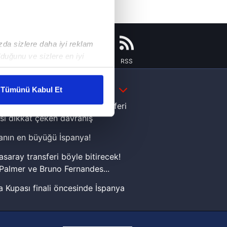
ızda sizlere daha iyi reklam
duğunu ve sizlere en iyi
Instagram
Flipboard
Youtube
RSS
liyetlerimizi karşılamak
DAHA FAZLA
Tümünü Kabul Et
ar gösterilmeyecektir."
e Yamal'dan Dünya Kupası zaferi
sı dikkat çeken davranış
çerezler kullanılmaktadır. Bu
nın en büyüğü İspanya!
u hizmetlerinin sunulması
i ve sizlere yönelik
asaray transferi böyle bitirecek!
nılacaktır.
Palmer ve Bruno Fernandes...
 Kupası finali öncesinde İspanya
kin detaylı bilgi için Ayarlar
sinde can sıkan gelişme!
FIFA Dünya Kupası'nı kazanana
ak ve sitemizde ilgili