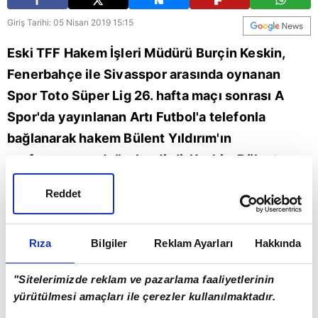
Giriş Tarihi: 05 Nisan 2019 15:15
Eski TFF Hakem İşleri Müdürü Burçin Keskin,
Fenerbahçe ile Sivasspor arasında oynanan
Spor Toto Süper Lig 26. hafta maçı sonrası A
Spor'da yayınlanan Artı Futbol'a telefonla
bağlanarak hakem Bülent Yıldırım'ın
performansını değerlendirdi. Keskin, Bülent
Yıldırım'ın bu maçtaki yönetimini genel olarak
Reddet
beğendiğini belirtti ve "Farklı isimlere
ihtiyacımız var. 'Ben bu hakemi istemiyorum' ya
Rıza
Bilgiler
Reklam Ayarları
Hakkında
da 'Şu hakem maça çıkmasın' gibi söylemlerden
uzaklaşmamız gerekiyor" dedi.
"Sitelerimizde reklam ve pazarlama faaliyetlerinin
yürütülmesi amaçları ile çerezler kullanılmaktadır.
Futbol
Fenerbahçe
Spor
Sivasspor
TFF