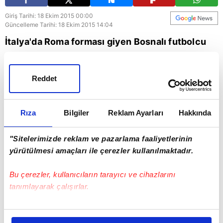
Giriş Tarihi: 18 Ekim 2015 00:00
Güncelleme Tarihi: 18 Ekim 2015 14:04
İtalya'da Roma forması giyen Bosnalı futbolcu
Miralem Pjanic, Empoli maçının 56. dakikasında
harika bir frikik golüne imza attı.
Reddet
Futbol
Rıza
Bilgiler
Reklam Ayarları
Hakkında
"Sitelerimizde reklam ve pazarlama faaliyetlerinin
yürütülmesi amaçları ile çerezler kullanılmaktadır.
Bu çerezler, kullanıcıların tarayıcı ve cihazlarını
tanımlayarak çalışırlar.
Bu çerezlere izin vermeniz halinde sizlere özel
kişiselleştirilmiş reklamlar sunabilir, sayfalarımızda sizlere