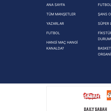
ANA SAYFA
FUTBOL
haberleri
mevzuata uygun olarak kullanılan
TÜM MANŞETLER
ŞANS O
Trendyol Süper Lig haberleri
YAZARLAR
SÜPER 
Ziraat Türkiye Kupası haberleri
FUTBOL
FİKSTÜ
UEFA Şampiyonlar Ligi haberleri
DURUM
HANGİ MAÇ HANGİ
UEFA Avrupa Ligi haberleri
KANALDA?
BASKET
UEFA Konferans Ligi haberleri
ORGAN