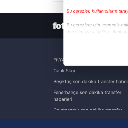
Bu çerezler, kullanıcıların tara
HER YERDE
Bu çerezlere izin vermeniz halin
deneyimi yaşatabiliriz. Bunu y
içerikleri sunabilmek adına el
noktasında tek gelir kalemimiz 
Her halükârda, kullanıcılar, bu 
FitYAŞA
Canlı Skor
Sizlere daha iyi bir hizmet sun
çerezler vasıtasıyla çeşitli kiş
Beşiktaş son dakika transfer haber
amacıyla kullanılmaktadır. Diğer
Fenerbahçe son dakika transfer
reklam/pazarlama faaliyetlerinin
haberleri
Çerezlere ilişkin tercihlerinizi 
Galatasaray son dakika transfer
butonuna tıklayabilir,
Çerez Bi
haberleri
Trabzonspor son dakika transfer
6698 sayılı Kişisel Verilerin 