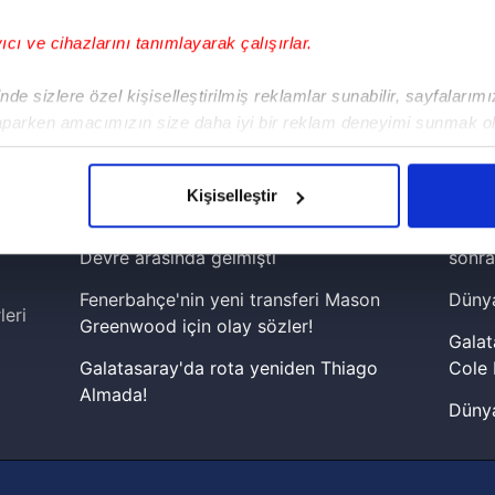
yıcı ve cihazlarını tanımlayarak çalışırlar.
!
de sizlere özel kişiselleştirilmiş reklamlar sunabilir, sayfalarım
aparken amacımızın size daha iyi bir reklam deneyimi sunmak ol
iPhone
Android
iPad
Facebook
X
NSosyal
imizden gelen çabayı gösterdiğimizi ve bu noktada, reklamların ma
olduğunu sizlere hatırlatmak isteriz.
Kişiselleştir
çerezlere izin vermedikleri takdirde, kullanıcılara hedefli reklaml
Fenerbahçe'de sürpriz ayrılık ihtimali!
Lamin
Devre arasında gelmişti
sonra
abilmek için İnternet Sitemizde kendimize ve üçüncü kişilere ait 
Fenerbahçe'nin yeni transferi Mason
Dünya
isel verileriniz işlenmekte olup gerekli olan çerezler bilgi toplum
leri
Greenwood için olay sözler!
 çerezler, sitemizin daha işlevsel kılınması ve kişiselleştirilmes
Galat
 yapılması, amaçlarıyla sınırlı olarak açık rızanız dahilinde kulla
Galatasaray'da rota yeniden Thiago
Cole 
Almada!
Dünya
aşağıda yer alan panel vasıtasıyla belirleyebilirsiniz. Çerezlere iliş
Fenerbahçe'nin Şampiyonlar Ligi'nde
cephe
lgilendirme Metnimizi
ziyaret edebilirsiniz.
muhtemel rakibi belli oldu! Gornik
2026 
Zabrze'yi elerlerse...
Korunması Kanunu uyarınca hazırlanmış Aydınlatma Metnimizi okum