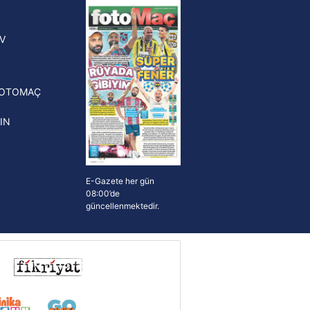
yonluk yüzüğü verilecek
n Crespo, Meksika Ligi
V
erinden Atlas'ın yeni teknik
törü oldu
FOTOMAÇ
IN
E-Gazete her gün
08:00’de
güncellenmektedir.