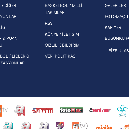
şampi
 / DİĞER
BASKETBOL / MİLLİ
GALERİLER
 çerezlerle ilgili bilgi almak için lütfen
tıklayınız
.
İspanya-Arjantin finalinin ardından dış
TAKIMLAR
Herna
basından gündem olan manşetler!
YUNLARI
FOTOMAÇ T
ekipl
RSS
Beşiktaş'ın UEFA Avrupa Ligi'nde 3. Ön
direk
LİG
KARİYER
Eleme Turu muhtemel rakipleri belli
KÜNYE / İLETİŞİM
R & PUAN
BUGÜNKÜ 
oldu!
U
GİZLİLİK BİLDİRİMİ
BİZE ULAŞ
BOL / LİGLER &
VERİ POLİTİKASI
İZASYONLAR