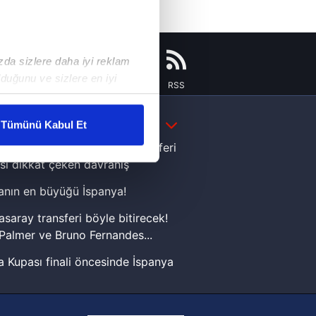
ızda sizlere daha iyi reklam
duğunu ve sizlere en iyi
Instagram
Flipboard
Youtube
RSS
liyetlerimizi karşılamak
DAHA FAZLA
Tümünü Kabul Et
ar gösterilmeyecektir."
e Yamal'dan Dünya Kupası zaferi
sı dikkat çeken davranış
çerezler kullanılmaktadır. Bu
nın en büyüğü İspanya!
u hizmetlerinin sunulması
i ve sizlere yönelik
asaray transferi böyle bitirecek!
nılacaktır.
Palmer ve Bruno Fernandes...
 Kupası finali öncesinde İspanya
kin detaylı bilgi için Ayarlar
sinde can sıkan gelişme!
FIFA Dünya Kupası'nı kazanana
ak ve sitemizde ilgili