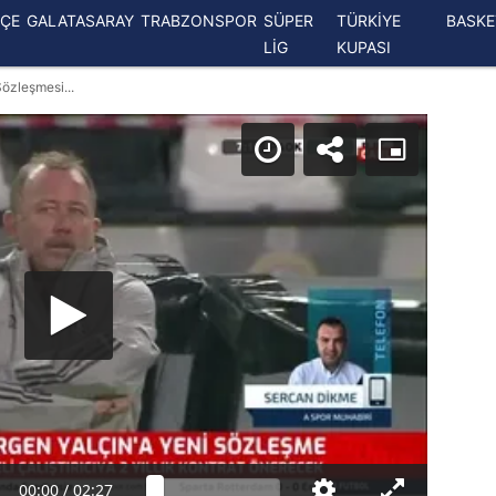
ÇE
GALATASARAY
TRABZONSPOR
SÜPER
TÜRKİYE
BASK
LİG
KUPASI
Sözleşmesi...
00:00
/
02:27