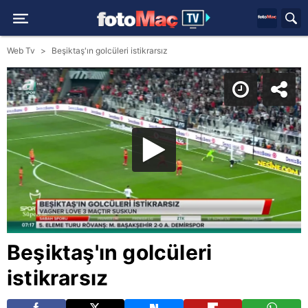
Web Tv
Beşiktaş'ın golcüleri istikrarsız
Beşiktaş'ın golcüleri
istikrarsız