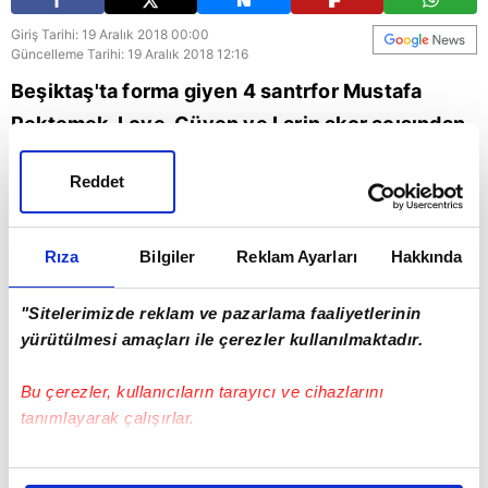
Giriş Tarihi: 19 Aralık 2018 00:00
Güncelleme Tarihi: 19 Aralık 2018 12:16
Beşiktaş'ta forma giyen 4 santrfor Mustafa
Pektemek, Love, Güven ve Larin skor açısından
istikrarsız bir dönemden geçiyor.
Reddet
Beşiktaş
Rıza
Bilgiler
Reklam Ayarları
Hakkında
"Sitelerimizde reklam ve pazarlama faaliyetlerinin
yürütülmesi amaçları ile çerezler kullanılmaktadır.
Bu çerezler, kullanıcıların tarayıcı ve cihazlarını
tanımlayarak çalışırlar.
Bu çerezlere izin vermeniz halinde sizlere özel