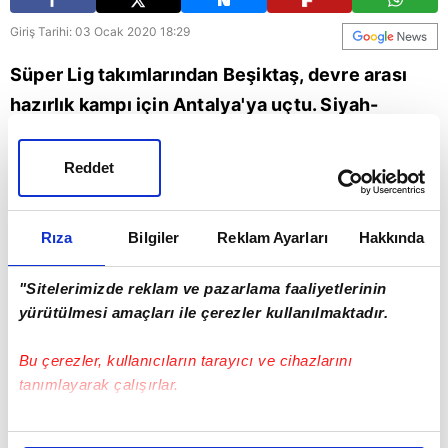
Giriş Tarihi: 03 Ocak 2020 18:29
Süper Lig takımlarından Beşiktaş, devre arası
hazırlık kampı için Antalya'ya uçtu. Siyah-
beyazlılarla ilgili gelişmeleri A Spor muhabiri
Hakan Gündoğar aktardı.
Reddet
Beşiktaş
Spor
Rıza
Bilgiler
Reklam Ayarları
Hakkında
"Sitelerimizde reklam ve pazarlama faaliyetlerinin
yürütülmesi amaçları ile çerezler kullanılmaktadır.
Bu çerezler, kullanıcıların tarayıcı ve cihazlarını
tanımlayarak çalışırlar.
Bu çerezlere izin vermeniz halinde sizlere özel