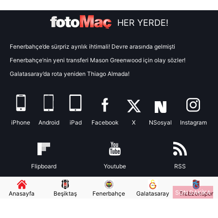
Metnimizi
ziyaret edebilirsiniz.
HER YERDE!
6698 sayılı Kişisel Verilerin Korunması Kanunu uyarınca
hazırlanmış Aydınlatma Metnimizi okumak ve sitemizde
Fenerbahçe’de sürpriz ayrılık ihtimali! Devre arasında gelmişti
ilgili mevzuata uygun olarak kullanılan çerezlerle ilgili bilgi
Fenerbahçe’nin yeni transferi Mason Greenwood için olay sözler!
almak için lütfen
tıklayınız
.
Galatasaray’da rota yeniden Thiago Almada!
iPhone
Android
iPad
Facebook
X
NSosyal
Instagram
Flipboard
Youtube
RSS
SON DAKİKA
Anasayfa
Beşiktaş
Fenerbahçe
Galatasaray
Trabzonspor