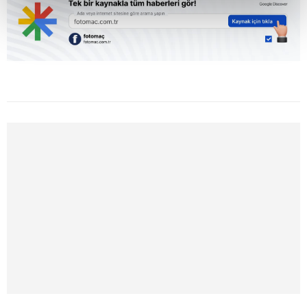
kalemimiz olduğunu sizlere hatırlatmak isteriz.
Her halükârda, kullanıcılar, bu çerezlere izin vermedikleri
takdirde, kullanıcılara hedefli reklamlar
gösterilmeyecektir."
Sizlere daha iyi bir hizmet sunabilmek için İnternet
Sitemizde kendimize ve üçüncü kişilere ait çerezler
kullanılmaktadır. Bu çerezler vasıtasıyla çeşitli kişisel
verileriniz işlenmekte olup gerekli olan çerezler bilgi
toplumu hizmetlerinin sunulması amacıyla
kullanılmaktadır. Diğer çerezler, sitemizin daha işlevsel
kılınması ve kişiselleştirilmesi ve sizlere yönelik
reklam/pazarlama faaliyetlerinin yapılması, amaçlarıyla
sınırlı olarak açık rızanız dahilinde kullanılacaktır.
Çerezlere ilişkin tercihlerinizi aşağıda yer alan panel
vasıtasıyla belirleyebilirsiniz. Çerezlere ilişkin detaylı bilgi
için Ayarlar butonuna tıklayabilir,
Çerez Bilgilendirme