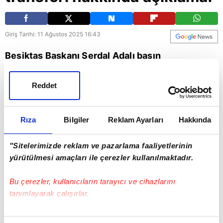
Giriş Tarihi: 11 Ağustos 2025 16:43
Beşiktaş Başkanı Serdal Adalı basın
toplantısında Jadon Sancho transferiyle ilgili
çarpıcı açıklamalarda bulundu. İşte o sözler...
Reddet
Beşiktaş
Rıza
Bilgiler
Reklam Ayarları
Hakkında
"Sitelerimizde reklam ve pazarlama faaliyetlerinin
yürütülmesi amaçları ile çerezler kullanılmaktadır.
Bu çerezler, kullanıcıların tarayıcı ve cihazlarını
tanımlayarak çalışırlar.
Bu çerezlere izin vermeniz halinde sizlere özel