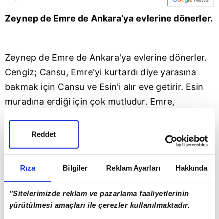
Zeynep de Emre de Ankara’ya evlerine dönerler.
Zeynep de Emre de Ankara'ya evlerine dönerler.
Cengiz; Cansu, Emre'yi kurtardı diye yarasına
bakmak için Cansu ve Esin'i alır eve getirir. Esin
muradına erdiği için çok mutludur. Emre,
Zeynep'in Suriye'de olduğunu kanıtlamak İçin bir
ipucu aramaktadır. Aklına ona verdiği kolye gelir.
Reddet
Zeynep de kolyeyi hatırlar Cansu'ya haber
vermek için onu arar, ama telefonun ucunda hiç
Rıza
Bilgiler
Reklam Ayarları
Hakkında
beklemediği biri vardır. Öte yandan Tarık, Sıla'yı
kurtarmak için Rüstem'in evine polisle gider.
"Sitelerimizde reklam ve pazarlama faaliyetlerinin
Polisler evi ararken Meltem durumu öğrenir.
yürütülmesi amaçları ile çerezler kullanılmaktadır.
Meltem, Tarık görmeden Sıla'yı kaçırabilecek mi?