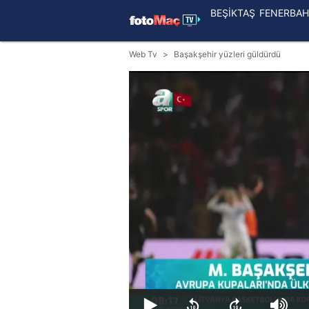
BEŞİKTAŞ
FENERBAH
Web Tv
Başakşehir yüzleri güldürdü