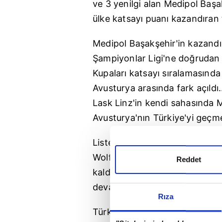
ve 3 yenilgi alan M
edipol
B
aşa
ülke katsayı puanı kazandıran 
Medipol
B
aşakşehir'in
kazandır
Şampiyonlar L
igi'ne
doğrudan t
Kupaları katsayı sıralamasında 
Avusturya arasında fark açıldı.
L
ask
L
inz'in
kendi sahasında 
Avusturya'nın Türkiye'yi geçme 
Listede 10. sırada bulunan Ukr
W
olfsburg'u
mağlup etmesiyle U
Reddet
kaldı... Türkiye'nin matematik 
devam ediyor...
Rıza
Türkiye bu sezonu 11. sırada b