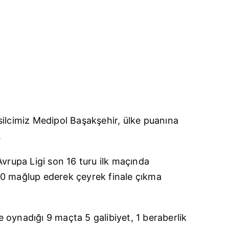
ilcimiz M
edipol
B
aşakşehir
, ülke puanına
.
vrupa Ligi son 16 turu ilk maçında
0 mağlup ederek çeyrek finale çıkma
e
oynadığı 9 maçta 5 galibiyet, 1 beraberlik