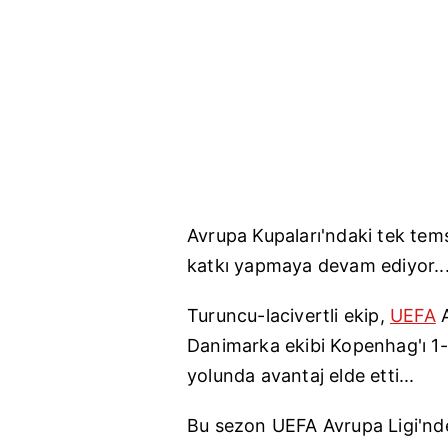
Avrupa K
upaları'ndaki
tek tems
katkı yapmaya devam ediyor..
Turuncu-lacivertli ekip,
UEFA
A
Danimarka ekibi K
openhag'ı
1-
yolunda avantaj elde etti...
Bu sezon UEFA Avrupa L
igi'nd