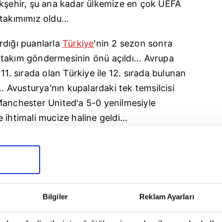
kşehir
, şu ana kadar ülkemize en çok UEFA
takımımız oldu...
dığı puanlarla
Türkiye
'nin 2 sezon sonra
akım göndermesinin önü açıldı... Avrupa
11. sırada olan Türkiye ile 12. sırada bulunan
.. Avusturya'nın kupalardaki tek temsilcisi
M
anchester
U
nited'a
5-0 yenilmesiyle
ihtimali mucize haline geldi...
ayna'nın temsilcisi S
hakhtar
D
onetsk'in
krayna ile Türkiye arasında fark aynı
olarak sezonu 10. sırada bitirme ihtimali
Bilgiler
Reklam Ayarları
itirmesi halinde iki sezon sonra Şampiyonlar