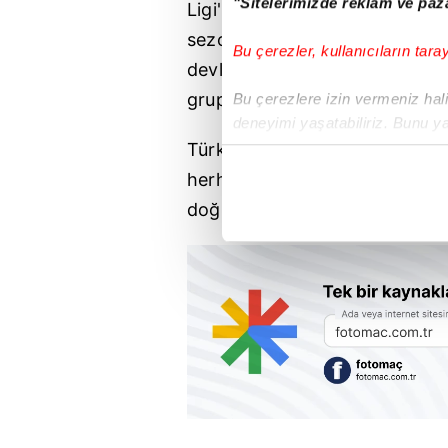
"Sitelerimizde reklam ve paza
L
igi'ne
doğrudan takım göndere
sezon Şampiyonlar L
igi'ni
kaza
Bu çerezler, kullanıcıların tara
devler
ligi'ne
katılma hakkı eld
gruplara kalacak...
Bu çerezlere izin vermeniz halin
deneyimi yaşatabiliriz. Bunu y
içerikleri sunabilmek adına el
Türkiye, UEFA ülke katsayı sıral
noktasında tek gelir kalemimiz 
herhangi bir kısıtlama olmada
doğrudan takım gönderebilece
Her halükârda, kullanıcılar, bu 
Sizlere daha iyi bir hizmet sun
çerezler vasıtasıyla çeşitli kiş
amacıyla kullanılmaktadır. Diğer
reklam/pazarlama faaliyetlerinin
Çerezlere ilişkin tercihlerinizi 
butonuna tıklayabilir,
Çerez Bi