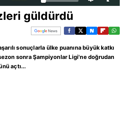
leri güldürdü
aşarılı sonuçlarla ülke puanına büyük katkı
sezon sonra Şampiyonlar Ligi'ne doğrudan
nü açtı...