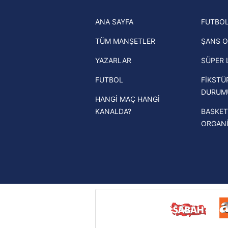
Trabzonspor son dakika transfer
ANA SAYFA
FUTBOL
haberleri
TÜM MANŞETLER
ŞANS O
Trendyol Süper Lig haberleri
YAZARLAR
SÜPER 
Ziraat Türkiye Kupası haberleri
FUTBOL
FİKSTÜ
UEFA Şampiyonlar Ligi haberleri
DURUM
HANGİ MAÇ HANGİ
UEFA Avrupa Ligi haberleri
KANALDA?
BASKET
UEFA Konferans Ligi haberleri
ORGAN