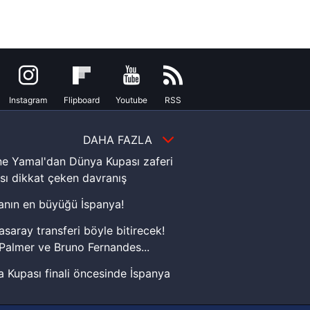
ak ve sitemizde ilgili
Instagram
Flipboard
Youtube
RSS
DAHA FAZLA
e Yamal'dan Dünya Kupası zaferi
sı dikkat çeken davranış
nın en büyüğü İspanya!
asaray transferi böyle bitirecek!
Palmer ve Bruno Fernandes...
 Kupası finali öncesinde İspanya
sinde can sıkan gelişme!