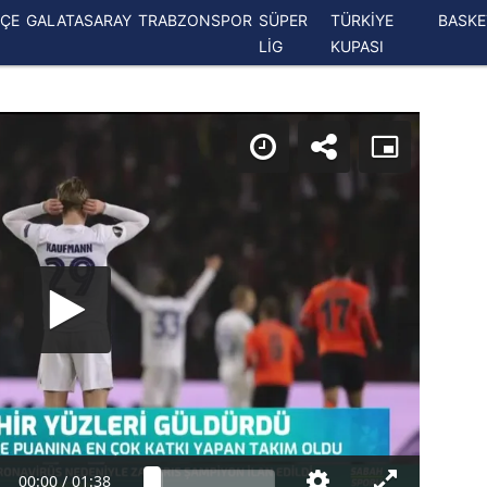
ÇE
GALATASARAY
TRABZONSPOR
SÜPER
TÜRKİYE
BASK
LİG
KUPASI
00:00
/
01:38