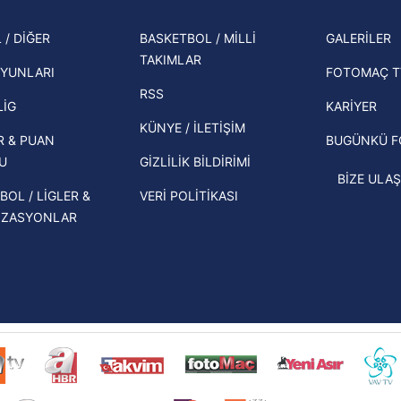
2026 
Zabrze'yi elerlerse...
şampi
 / DİĞER
BASKETBOL / MİLLİ
GALERİLER
İspanya-Arjantin finalinin ardından dış
TAKIMLAR
Herna
basından gündem olan manşetler!
YUNLARI
FOTOMAÇ T
ekipl
RSS
Beşiktaş'ın UEFA Avrupa Ligi'nde 3. Ön
direk
LİG
KARİYER
Eleme Turu muhtemel rakipleri belli
KÜNYE / İLETİŞİM
R & PUAN
BUGÜNKÜ 
oldu!
U
GİZLİLİK BİLDİRİMİ
BİZE ULAŞ
BOL / LİGLER &
VERİ POLİTİKASI
İZASYONLAR