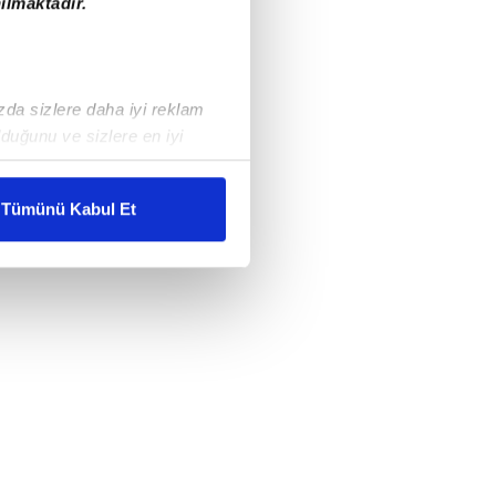
ılmaktadır.
ızda sizlere daha iyi reklam
duğunu ve sizlere en iyi
liyetlerimizi karşılamak
Tümünü Kabul Et
ar gösterilmeyecektir."
çerezler kullanılmaktadır. Bu
u hizmetlerinin sunulması
i ve sizlere yönelik
nılacaktır.
kin detaylı bilgi için Ayarlar