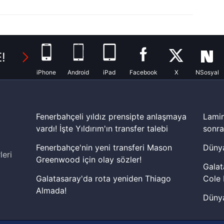
Korunması Kanunu uyarınca hazırlanmış Aydınlatma Metnimizi okum
 çerezlerle ilgili bilgi almak için lütfen
tıklayınız
.
!
iPhone
Android
iPad
Facebook
X
NSosyal
Fenerbahçeli yıldız prensipte anlaşmaya
Lamin
vardı! İşte Yıldırım'ın transfer talebi
sonra
Fenerbahçe'nin yeni transferi Mason
Dünya
leri
Greenwood için olay sözler!
Galat
Galatasaray'da rota yeniden Thiago
Cole 
Almada!
Dünya
Fenerbahçe'nin Şampiyonlar Ligi'nde
cephe
muhtemel rakibi belli oldu! Gornik