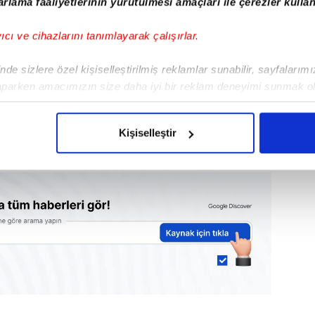
rlama faaliyetlerinin yürütülmesi amaçları ile çerezler kullan
bilmenin bir ihtimali var... Önümüzdeki
nan takım, aynı zamanda kendi liginden
yıcı ve cihazlarını tanımlayarak çalışırlar.
e ederse, süper lig şampiyonu doğrudan
de sizlere özel kişiselleştirilmiş reklamlar sunabilir, sayfalarım
aparken amacımızın size daha iyi bir reklam deneyimi sunmak ol
imizden gelen çabayı gösterdiğimizi ve bu noktada, reklamların ma
amasında bu yılı 10. sırada bitirebilirse
olduğunu sizlere hatırlatmak isteriz.
n iki sezon sonra Şampiyonlar L
igi'ne
Kişiselleştir
k...
çerezlere izin vermedikleri takdirde, kullanıcılara hedefli reklaml
abilmek için İnternet Sitemizde kendimize ve üçüncü kişilere ait 
isel verileriniz işlenmekte olup gerekli olan çerezler bilgi toplum
 çerezler, sitemizin daha işlevsel kılınması ve kişiselleştirilmes
 yapılması, amaçlarıyla sınırlı olarak açık rızanız dahilinde kulla
aşağıda yer alan panel vasıtasıyla belirleyebilirsiniz. Çerezlere iliş
lgilendirme Metnimizi
ziyaret edebilirsiniz.