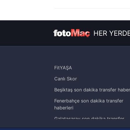
6698 sayılı Kişisel Verilerin 
mevzuata uygun olarak kullanılan
HER YERDE
FitYAŞA
Canlı Skor
Beşiktaş son dakika transfer haber
Fenerbahçe son dakika transfer
haberleri
Galatasaray son dakika transfer
haberleri