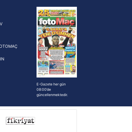
FIFA Dünya Kupası'nı kazanana
yonluk yüzüğü verilecek
n Crespo, Meksika Ligi
V
erinden Atlas'ın yeni teknik
törü oldu
FOTOMAÇ
IN
E-Gazete her gün
08:00’de
güncellenmektedir.