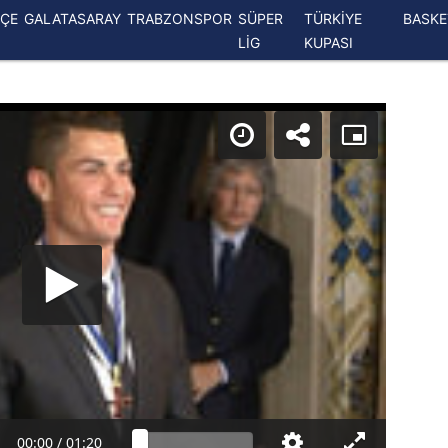
ÇE
GALATASARAY
TRABZONSPOR
SÜPER
TÜRKİYE
BASK
LİG
KUPASI
00:00
/
01:20