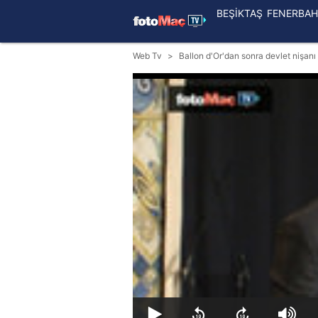
BEŞİKTAŞ
FENERBAH
Web Tv
Ballon d'Or'dan sonra devlet nişanı