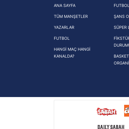
ANA SAYFA
FUTBOL
haberleri
mevzuata uygun olarak kullanılan
TÜM MANŞETLER
ŞANS O
Trendyol Süper Lig haberleri
YAZARLAR
SÜPER 
Ziraat Türkiye Kupası haberleri
FUTBOL
FİKSTÜ
UEFA Şampiyonlar Ligi haberleri
DURUM
HANGİ MAÇ HANGİ
UEFA Avrupa Ligi haberleri
KANALDA?
BASKET
UEFA Konferans Ligi haberleri
ORGAN