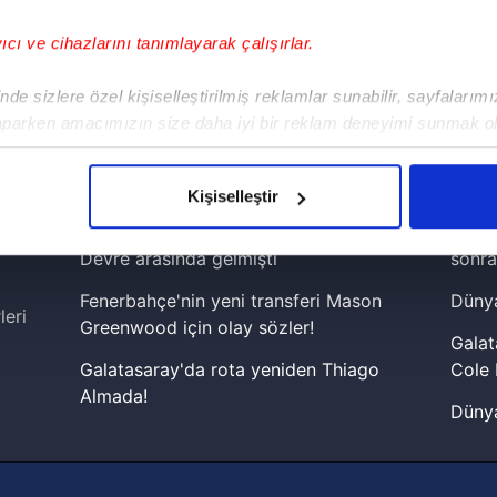
yıcı ve cihazlarını tanımlayarak çalışırlar.
!
de sizlere özel kişiselleştirilmiş reklamlar sunabilir, sayfalarım
aparken amacımızın size daha iyi bir reklam deneyimi sunmak ol
iPhone
Android
iPad
Facebook
X
NSosyal
imizden gelen çabayı gösterdiğimizi ve bu noktada, reklamların ma
olduğunu sizlere hatırlatmak isteriz.
Kişiselleştir
çerezlere izin vermedikleri takdirde, kullanıcılara hedefli reklaml
Fenerbahçe'de sürpriz ayrılık ihtimali!
Lamin
Devre arasında gelmişti
sonra
abilmek için İnternet Sitemizde kendimize ve üçüncü kişilere ait 
Fenerbahçe'nin yeni transferi Mason
Dünya
isel verileriniz işlenmekte olup gerekli olan çerezler bilgi toplum
leri
Greenwood için olay sözler!
 çerezler, sitemizin daha işlevsel kılınması ve kişiselleştirilmes
Galat
 yapılması, amaçlarıyla sınırlı olarak açık rızanız dahilinde kulla
Galatasaray'da rota yeniden Thiago
Cole 
Almada!
Dünya
aşağıda yer alan panel vasıtasıyla belirleyebilirsiniz. Çerezlere iliş
Fenerbahçe'nin Şampiyonlar Ligi'nde
cephe
lgilendirme Metnimizi
ziyaret edebilirsiniz.
muhtemel rakibi belli oldu! Gornik
2026 
Zabrze'yi elerlerse...
Korunması Kanunu uyarınca hazırlanmış Aydınlatma Metnimizi okum