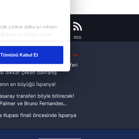
ızda sizlere daha iyi reklam
duğunu ve sizlere en iyi
Instagram
Flipboard
Youtube
RSS
liyetlerimizi karşılamak
DAHA FAZLA
Tümünü Kabul Et
ar gösterilmeyecektir."
e Yamal'dan Dünya Kupası zaferi
sı dikkat çeken davranış
çerezler kullanılmaktadır. Bu
nın en büyüğü İspanya!
u hizmetlerinin sunulması
i ve sizlere yönelik
asaray transferi böyle bitirecek!
nılacaktır.
Palmer ve Bruno Fernandes...
 Kupası finali öncesinde İspanya
kin detaylı bilgi için Ayarlar
sinde can sıkan gelişme!
FIFA Dünya Kupası'nı kazanana
ak ve sitemizde ilgili