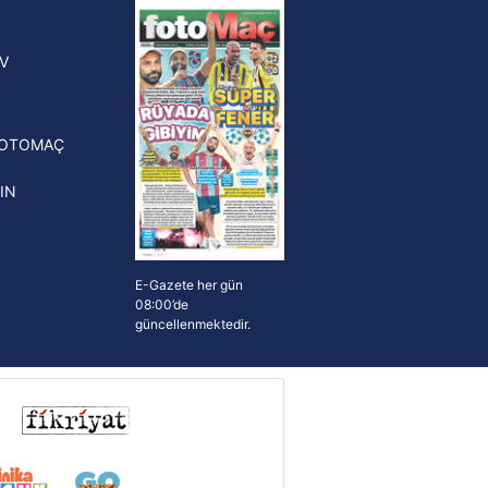
yonluk yüzüğü verilecek
n Crespo, Meksika Ligi
V
erinden Atlas'ın yeni teknik
törü oldu
FOTOMAÇ
IN
E-Gazete her gün
08:00’de
güncellenmektedir.