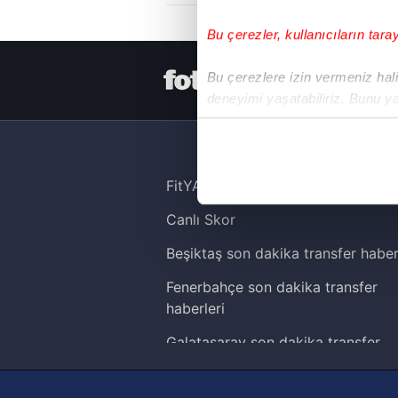
Bu çerezler, kullanıcıların tara
HER YERDE
Bu çerezlere izin vermeniz halin
deneyimi yaşatabiliriz. Bunu y
içerikleri sunabilmek adına el
noktasında tek gelir kalemimiz 
Her halükârda, kullanıcılar, bu 
FitYAŞA
Canlı Skor
Sizlere daha iyi bir hizmet sun
çerezler vasıtasıyla çeşitli kiş
Beşiktaş son dakika transfer haber
amacıyla kullanılmaktadır. Diğer
Fenerbahçe son dakika transfer
reklam/pazarlama faaliyetlerinin
haberleri
Çerezlere ilişkin tercihlerinizi 
Galatasaray son dakika transfer
butonuna tıklayabilir,
Çerez Bi
haberleri
Trabzonspor son dakika transfer
6698 sayılı Kişisel Verilerin 