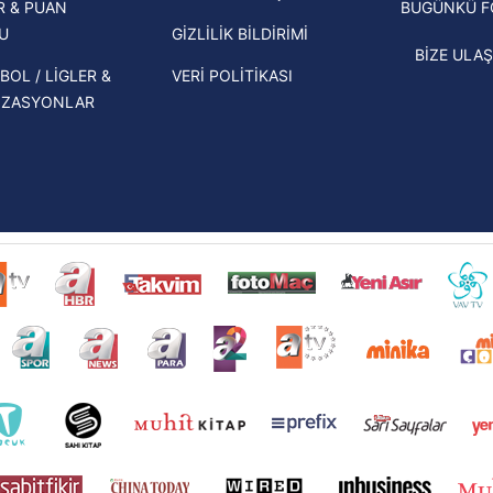
R & PUAN
BUGÜNKÜ 
oldu!
U
GİZLİLİK BİLDİRİMİ
BİZE ULAŞ
BOL / LİGLER &
VERİ POLİTİKASI
İZASYONLAR