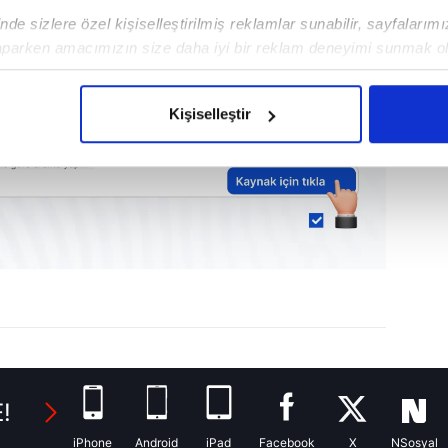
de sizlere özel kişiselleştirilmiş reklamlar sunabilir, sayfalarım
uz var. Hala yapbozu tamamlama
aparken amacımızın size daha iyi bir reklam deneyimi sunmak ol
a ulaşacağız." dedi..
imizden gelen çabayı gösterdiğimizi ve bu noktada, reklamların ma
olduğunu sizlere hatırlatmak isteriz.
Kişiselleştir
çerezlere izin vermedikleri takdirde, kullanıcılara hedefli reklaml
abilmek için İnternet Sitemizde kendimize ve üçüncü kişilere ait 
isel verileriniz işlenmekte olup gerekli olan çerezler bilgi toplum
 çerezler, sitemizin daha işlevsel kılınması ve kişiselleştirilmes
 yapılması, amaçlarıyla sınırlı olarak açık rızanız dahilinde kulla
aşağıda yer alan panel vasıtasıyla belirleyebilirsiniz. Çerezlere iliş
lgilendirme Metnimizi
ziyaret edebilirsiniz.
Korunması Kanunu uyarınca hazırlanmış Aydınlatma Metnimizi okum
!
 çerezlerle ilgili bilgi almak için lütfen
tıklayınız
.
iPhone
Android
iPad
Facebook
X
NSosyal