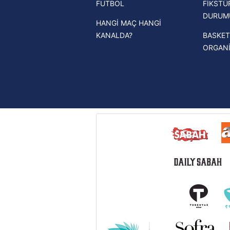
FUTBOL
FİKSTÜ
UEFA Şampiyonlar Ligi haberleri
DURUM
HANGİ MAÇ HANGİ
UEFA Avrupa Ligi haberleri
KANALDA?
BASKET
UEFA Konferans Ligi haberleri
ORGAN