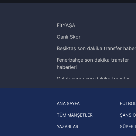
FitYAŞA
Canlı Skor
Beşiktaş son dakika transfer haber
Fenerbahçe son dakika transfer
haberleri
Galatasaray son dakika transfer
haberleri
Trabzonspor son dakika transfer
ANA SAYFA
FUTBOL
haberleri
TÜM MANŞETLER
ŞANS O
Trendyol Süper Lig haberleri
YAZARLAR
SÜPER 
Ziraat Türkiye Kupası haberleri