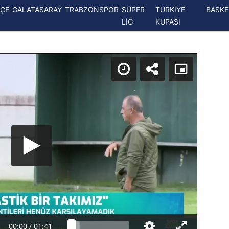
ÇE
GALATASARAY
TRABZONSPOR
SÜPER
TÜRKİYE
BASK
LİG
KUPASI
00:00
/
01:41