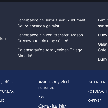
Fenerbahçe'de sürpriz ayrılık ihtimali!
Lamin
Devre arasında gelmişti
sonra
Fenerbahçe'nin yeni transferi Mason
Dünya
leri
Greenwood için olay sözler!
Galat
Galatasaray'da rota yeniden Thiago
Cole 
Almada!
Dünya
Fenerbahçe'nin Şampiyonlar Ligi'nde
cephe
muhtemel rakibi belli oldu! Gornik
2026 
Zabrze'yi elerlerse...
şampi
 / DİĞER
BASKETBOL / MİLLİ
GALERİLER
İspanya-Arjantin finalinin ardından dış
TAKIMLAR
Herna
basından gündem olan manşetler!
YUNLARI
FOTOMAÇ T
ekipl
RSS
Beşiktaş'ın UEFA Avrupa Ligi'nde 3. Ön
direk
LİG
KARİYER
Eleme Turu muhtemel rakipleri belli
KÜNYE / İLETİŞİM