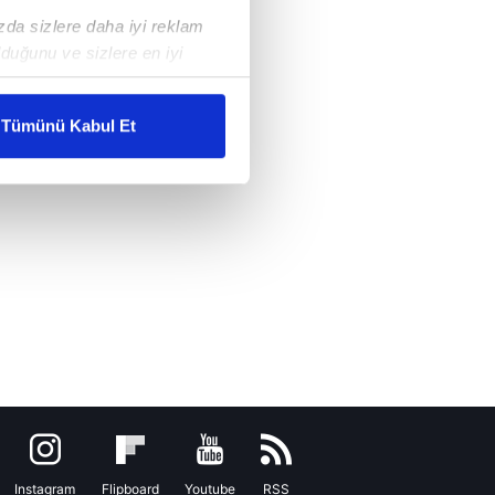
ızda sizlere daha iyi reklam
duğunu ve sizlere en iyi
liyetlerimizi karşılamak
Tümünü Kabul Et
ar gösterilmeyecektir."
çerezler kullanılmaktadır. Bu
u hizmetlerinin sunulması
i ve sizlere yönelik
nılacaktır.
kin detaylı bilgi için Ayarlar
ak ve sitemizde ilgili
Instagram
Flipboard
Youtube
RSS