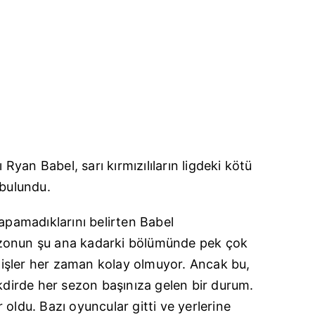
ı R
yan
B
abel
, sarı kırmızılıların ligdeki kötü
 bulundu.
yapamadıklarını belirten B
abel
zonun şu ana kadarki bölümünde pek çok
işler her zaman kolay olmuyor. Ancak bu,
akdirde her sezon başınıza gelen bir durum.
oldu. Bazı oyuncular gitti ve yerlerine