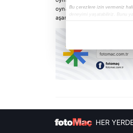
Bu çerezlere izin vermeniz halin
oynayabilen pek çok oyuncum
deneyimi yaşatabiliriz. Bunu y
aşamasındayız ama nihai sonuc
içerikleri sunabilmek adına el
noktasında tek gelir kalemimiz 
Her halükârda, kullanıcılar, bu 
Sizlere daha iyi bir hizmet sun
çerezler vasıtasıyla çeşitli kiş
amacıyla kullanılmaktadır. Diğer
reklam/pazarlama faaliyetlerinin
Çerezlere ilişkin tercihlerinizi 
butonuna tıklayabilir,
Çerez Bi
6698 sayılı Kişisel Verilerin 
HER YERDE
mevzuata uygun olarak kullanılan