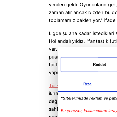
yenileri geldi. Oyuncuların ge
zaman alır ancak bizden bu d
toplamamız bekleniyor." ifadeler
Ligde şu ana kadar istedikleri 
Hollandalı yıldız, "fantastik f
var. Ne var ki bazı noktalar h
puanlara ulaşamadık. Bununla b
tartışmaması gerektiğini düşün
Reddet
yapım yok." dedi..
Rıza
Türkiye
'de işlerin nasıl yürüd
ikna edici bir galibiyet alırsak
"Sitelerimizde reklam ve paza
değilim çünkü oyuncu kalitemi
sahibiz. Şu anda önemli olan,
Bu çerezler, kullanıcıların tara
oynatmak. Bu, bazen büyük fark