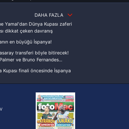
DAHA FAZLA
e Yamal'dan Dünya Kupası zaferi
sı dikkat çeken davranış
nın en büyüğü İspanya!
asaray transferi böyle bitirecek!
Palmer ve Bruno Fernandes...
 Kupası finali öncesinde İspanya
sinde can sıkan gelişme!
FIFA Dünya Kupası'nı kazanana
yonluk yüzüğü verilecek
n Crespo, Meksika Ligi
V
erinden Atlas'ın yeni teknik
törü oldu