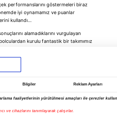
rçek performanslarını göstermeleri biraz
önemde iyi oynamamız ve puanlar
ini kullandı...
sonuçlarını alamadıklarını vurgulayan
utbolculardan kurulu fantastik bir takımımız
alen aksıyor. Sonuç olarak bizden beklenen
irlikte insanların bizleri bu kadar çabuk
üyorum. Şahsen bu kadar hızlı çıldıran bir
Bilgiler
Reklam Ayarları
üğüne hakim olduğunu belirten B
abel
, "eğer
 her şey yeniden fantastik olacaktır. Kaygılı
rlama faaliyetlerinin yürütülmesi amaçları ile çerezler kullan
z çok yüksek ve fazla sayıda opsiyona
 doğru oyuncuları doğru pozisyonda
yıcı ve cihazlarını tanımlayarak çalışırlar.
 yaratabiliyor. Farklı bölgelerde