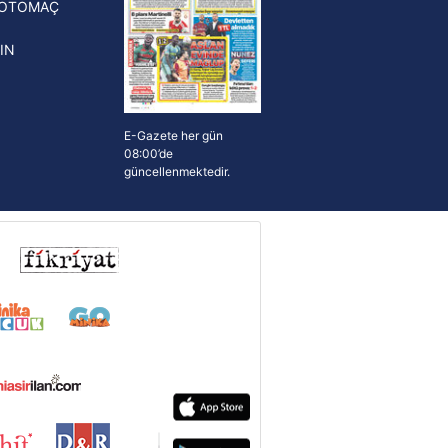
FOTOMAÇ
IN
E-Gazete her gün
08:00’de
güncellenmektedir.