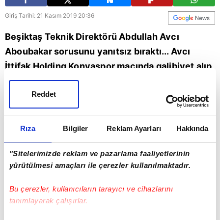
Giriş Tarihi: 21 Kasım 2019 20:36
Beşiktaş Teknik Direktörü Abdullah Avcı
Aboubakar sorusunu yanıtsız bıraktı... Avcı
İttifak Holding Konyaspor maçında galibiyet alıp
yakaladıkları galibiyet serisini devam ettirmek
Reddet
istediklerini söyledi...
abdullah avcı
Rıza
Bilgiler
Reklam Ayarları
Hakkında
"Sitelerimizde reklam ve pazarlama faaliyetlerinin
yürütülmesi amaçları ile çerezler kullanılmaktadır.
Bu çerezler, kullanıcıların tarayıcı ve cihazlarını
tanımlayarak çalışırlar.