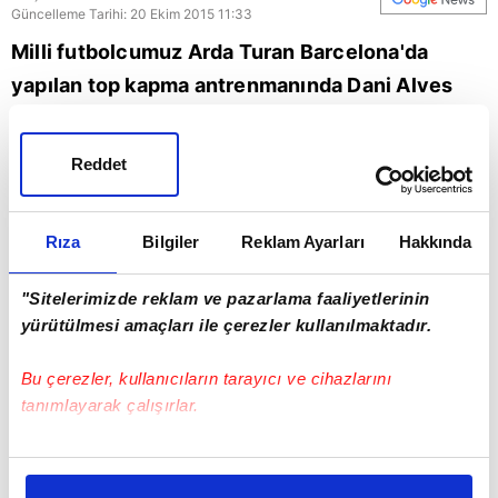
Güncelleme Tarihi: 20 Ekim 2015 11:33
Milli futbolcumuz Arda Turan Barcelona'da
yapılan top kapma antrenmanında Dani Alves
tarafından omuzlara alındı.
Reddet
Futbol
Rıza
Bilgiler
Reklam Ayarları
Hakkında
"Sitelerimizde reklam ve pazarlama faaliyetlerinin
yürütülmesi amaçları ile çerezler kullanılmaktadır.
Bu çerezler, kullanıcıların tarayıcı ve cihazlarını
tanımlayarak çalışırlar.
Bu çerezlere izin vermeniz halinde sizlere özel
kişiselleştirilmiş reklamlar sunabilir, sayfalarımızda sizlere