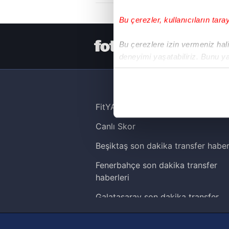
Bu çerezler, kullanıcıların tara
HER YERDE
Bu çerezlere izin vermeniz halin
deneyimi yaşatabiliriz. Bunu y
içerikleri sunabilmek adına el
noktasında tek gelir kalemimiz 
Her halükârda, kullanıcılar, bu 
FitYAŞA
Canlı Skor
Sizlere daha iyi bir hizmet sun
çerezler vasıtasıyla çeşitli kiş
Beşiktaş son dakika transfer haber
amacıyla kullanılmaktadır. Diğer
Fenerbahçe son dakika transfer
reklam/pazarlama faaliyetlerinin
haberleri
Çerezlere ilişkin tercihlerinizi 
Galatasaray son dakika transfer
butonuna tıklayabilir,
Çerez Bi
haberleri
Trabzonspor son dakika transfer
6698 sayılı Kişisel Verilerin 