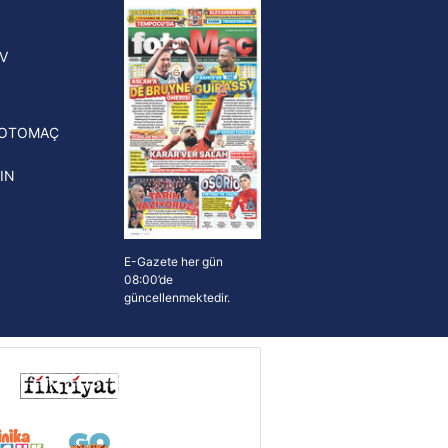
yonluk yüzüğü verilecek
n Crespo, Meksika Ligi
V
erinden Atlas'ın yeni teknik
törü oldu
FOTOMAÇ
IN
E-Gazete her gün
08:00’de
güncellenmektedir.