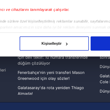
yıcı ve cihazlarını tanımlayarak çalışırlar.
!
de sizlere özel kişiselleştirilmiş reklamlar sunabilir, sayfalarım
aparken amacımızın size daha iyi bir reklam deneyimi sunmak ol
iPhone
Android
iPad
Facebook
X
NSosyal
imizden gelen çabayı gösterdiğimizi ve bu noktada, reklamların ma
olduğunu sizlere hatırlatmak isteriz.
Kişiselleştir
çerezlere izin vermedikleri takdirde, kullanıcılara hedefli reklaml
Galatasaray'dan Dünya Kupası yıldızı
Lamin
için dev teklif: 10 numara transferinde
sonra
abilmek için İnternet Sitemizde kendimize ve üçüncü kişilere ait 
düğüm çözülüyor
Dünya
isel verileriniz işlenmekte olup gerekli olan çerezler bilgi toplum
leri
Fenerbahçe'nin yeni transferi Mason
 çerezler, sitemizin daha işlevsel kılınması ve kişiselleştirilmes
Galat
Greenwood için olay sözler!
 yapılması, amaçlarıyla sınırlı olarak açık rızanız dahilinde kulla
Cole 
Galatasaray'da rota yeniden Thiago
Dünya
aşağıda yer alan panel vasıtasıyla belirleyebilirsiniz. Çerezlere iliş
Almada!
cephe
lgilendirme Metnimizi
ziyaret edebilirsiniz.
Fenerbahçe'nin Şampiyonlar Ligi'nde
2026 
muhtemel rakibi belli oldu! Gornik
Korunması Kanunu uyarınca hazırlanmış Aydınlatma Metnimizi okum