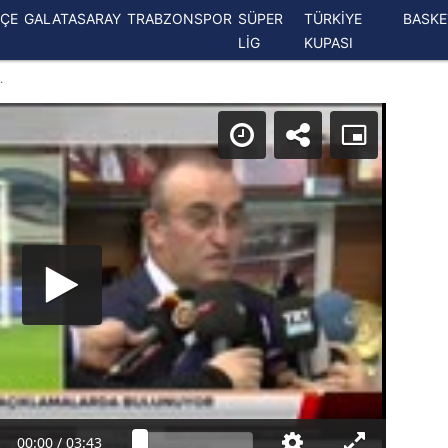
ÇE
GALATASARAY
TRABZONSPOR
SÜPER
TÜRKİYE
BASK
LİG
KUPASI
.
00:00
/
03:43