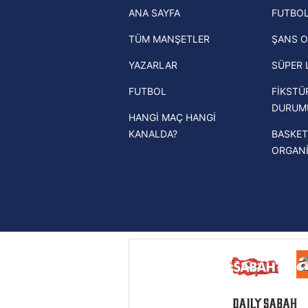
ANA SAYFA
FUTBOL
haberleri
mevzuata uygun olarak kullanılan
TÜM MANŞETLER
ŞANS O
Trendyol Süper Lig haberleri
YAZARLAR
SÜPER 
Ziraat Türkiye Kupası haberleri
FUTBOL
FİKSTÜ
UEFA Şampiyonlar Ligi haberleri
DURUM
HANGİ MAÇ HANGİ
UEFA Avrupa Ligi haberleri
KANALDA?
BASKET
UEFA Konferans Ligi haberleri
ORGAN