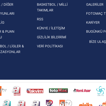
şampi
Zabrze'yi elerlerse...
 / DİĞER
BASKETBOL / MİLLİ
GALERİLER
 çerezlerle ilgili bilgi almak için lütfen
tıklayınız
.
TAKIMLAR
Herna
İspanya-Arjantin finalinin ardından dış
YUNLARI
FOTOMAÇ T
ekipl
basından gündem olan manşetler!
RSS
direk
LİG
KARİYER
Beşiktaş'ın UEFA Avrupa Ligi'nde 3. Ön
KÜNYE / İLETİŞİM
R & PUAN
BUGÜNKÜ 
Eleme Turu muhtemel rakipleri belli
U
GİZLİLİK BİLDİRİMİ
oldu!
BİZE ULAŞ
BOL / LİGLER &
VERİ POLİTİKASI
İZASYONLAR