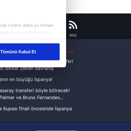
ızda sizlere daha iyi reklam
duğunu ve sizlere en iyi
Instagram
Flipboard
Youtube
RSS
liyetlerimizi karşılamak
DAHA FAZLA
Tümünü Kabul Et
ar gösterilmeyecektir."
e Yamal'dan Dünya Kupası zaferi
sı dikkat çeken davranış
çerezler kullanılmaktadır. Bu
nın en büyüğü İspanya!
u hizmetlerinin sunulması
i ve sizlere yönelik
asaray transferi böyle bitirecek!
nılacaktır.
Palmer ve Bruno Fernandes...
 Kupası finali öncesinde İspanya
kin detaylı bilgi için Ayarlar
sinde can sıkan gelişme!
FIFA Dünya Kupası'nı kazanana
ak ve sitemizde ilgili