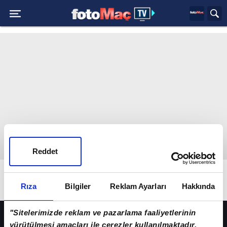
Reddet
Anasayfa
Web Tv
Diziler
Eve Dönüş
FRAGMANLAR
Rıza
Bilgiler
BÖLÜMLER
Reklam Ayarları
Hakkında
HER YERDE!
"Sitelerimizde reklam ve pazarlama faaliyetlerinin
yürütülmesi amaçları ile çerezler kullanılmaktadır.