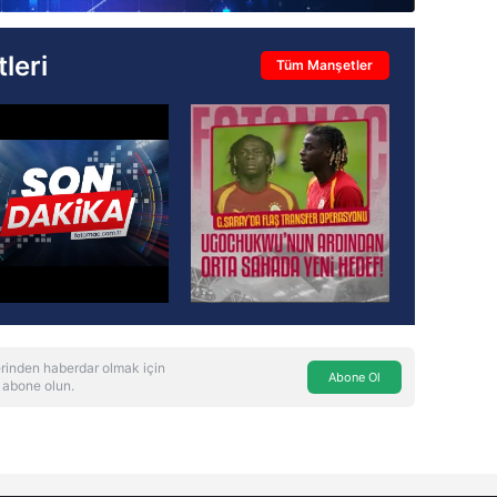
leri
Tüm Manşetler
rinden haberdar olmak için
Abone Ol
 abone olun.