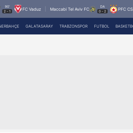
DA
FC Vaduz
Maccabi Tel Aviv FC
PFC CSKA Sofia
0
-
2
NERBAHÇE
GALATASARAY
TRABZONSPOR
FUTBOL
BASKETB
Beşiktaş
A
Fenerbahçe
A
Galatasaray
A
Trabzonspor
A
Futbol
A
Basketbol
Ziraat Türkiye Kupası
DİZİ
Diğer Sporlar