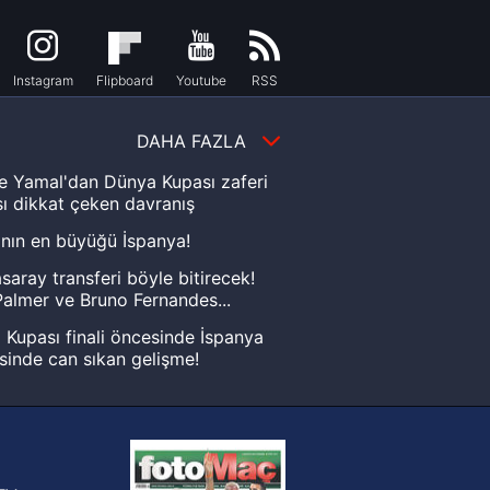
Instagram
Flipboard
Youtube
RSS
DAHA FAZLA
e Yamal'dan Dünya Kupası zaferi
ı dikkat çeken davranış
nın en büyüğü İspanya!
saray transferi böyle bitirecek!
almer ve Bruno Fernandes...
Kupası finali öncesinde İspanya
sinde can sıkan gelişme!
FIFA Dünya Kupası'nı kazanana
yonluk yüzüğü verilecek
n Crespo, Meksika Ligi
rinden Atlas'ın yeni teknik direktörü