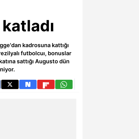
 katladı
ugge'dan kadrosuna kattığı
ezilyalı futbolcuı, bonuslar
 katına sattığı Augusto dün
niyor.