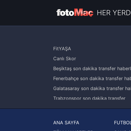
HER YERD
FitYAŞA
Canlı Skor
Beşiktaş son dakika transfer haberl
Fenerbahçe son dakika transfer hab
Galatasaray son dakika transfer ha
Trabzonspor son dakika transfer
haberleri
Trendyol Süper Lig haberleri
ANA SAYFA
FUTBOL
Ziraat Türkiye Kupası haberleri