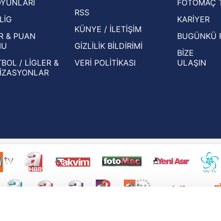
OYUNLARI
FOTOMAÇ 
Beşiktaş'ın UEFA Avrupa Ligi'nde 3. Ön
oldu
RSS
Eleme Turu muhtemel rakipleri belli oldu!
LİG
KARİYER
KÜNYE / İLETİŞİM
R & PUAN
BUGÜNKÜ 
MU
GİZLİLİK BİLDİRİMİ
BİZE
BOL / LİGLER &
VERİ POLİTİKASI
ULAŞIN
İZASYONLAR