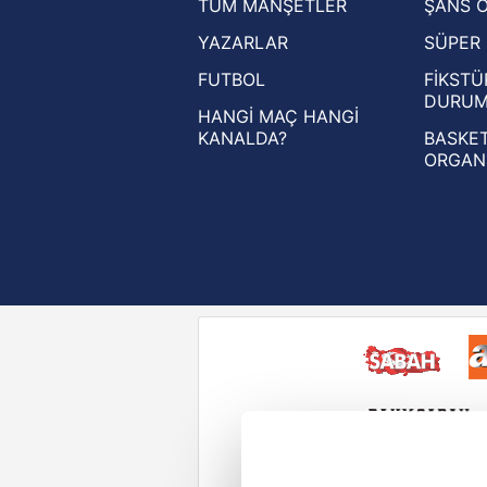
TÜM MANŞETLER
ŞANS 
UEFA Şampiyonlar Ligi haberleri
YAZARLAR
SÜPER 
UEFA Avrupa Ligi haberleri
FUTBOL
FİKSTÜ
UEFA Konferans Ligi haberleri
DURU
HANGİ MAÇ HANGİ
KANALDA?
BASKET
ORGAN
Reddet