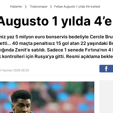
Haberler
Trabzonspor
Felipe Augusto 1 yılda 4’e katladı
Augusto 1 yılda 4’e
miz yaz 5 milyon euro bonservis bedeliyle Cercle Br
tti... 40 maçta penaltısız 15 gol atan 22 yaşındaki Br
lığında Zenit'e satıldı. Sadece 1 senede Fırtına'nın 4
k kontrolleri için Rusya'ya gitti. Resmi açıklama bekle
 30 Haziran 2026 06:50