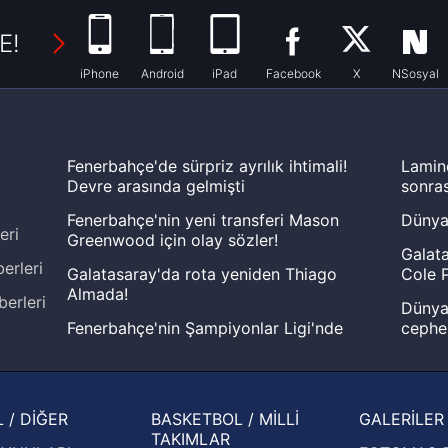
E!
iPhone
Android
iPad
Facebook
X
NSosyal
Fenerbahçe'de sürpriz ayrılık ihtimali!
Lamin
Devre arasında gelmişti
sonras
Fenerbahçe'nin yeni transferi Mason
Dünya
eri
Greenwood için olay sözler!
Galata
erleri
Galatasaray'da rota yeniden Thiago
Cole P
Almada!
berleri
Dünya 
Fenerbahçe'nin Şampiyonlar Ligi'nde
cephe
muhtemel rakibi belli oldu! Gornik
2026 
Zabrze'yi elerlerse...
şampi
İspanya-Arjantin finalinin ardından dış
Herna
 / DİĞER
BASKETBOL / MİLLİ
GALERİLER
basından gündem olan manşetler!
ekiple
TAKIMLAR