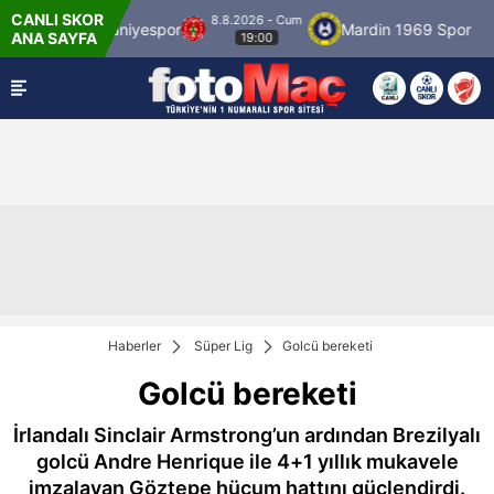
CANLI SKOR
8.8.2026 - Cum
spor
Ümraniyespor
Mardin 1969 Spor
Ö
ANA SAYFA
19:00
Haberler
Süper Lig
Golcü bereketi
Golcü bereketi
İrlandalı Sinclair Armstrong’un ardından Brezilyalı
golcü Andre Henrique ile 4+1 yıllık mukavele
imzalayan Göztepe hücum hattını güçlendirdi.