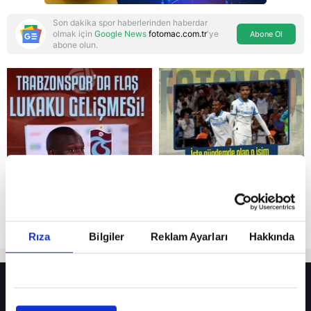
Son dakika spor haberlerinden haberdar
olmak için
Google News
fotomac.com.tr
'ye
Abone Ol
abone olun.
Reddet
Rıza
Bilgiler
Reklam Ayarları
Hakkında
HER YERDE!