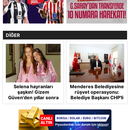
DİĞER
Selena hayranları
Menderes Belediyesine
şaşkın! Gizem
rüşvet operasyonu:
Güven'den yıllar sonra
Belediye Başkanı CHP'li
gelen Cansu Demirci
İlkay Çiçek tutuklandı
itirafı! "Konuşmuyoruz"