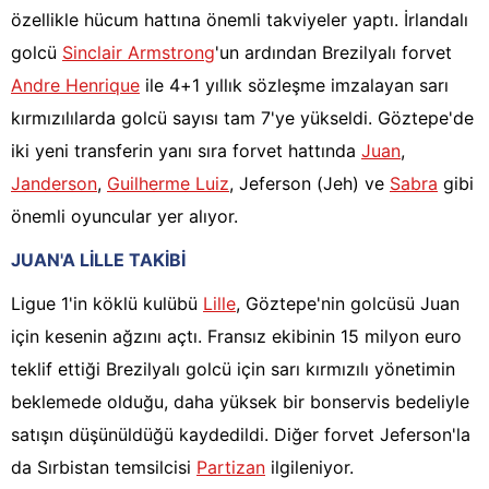
özellikle hücum hattına önemli takviyeler yaptı. İrlandalı
golcü
Sinclair Armstrong
'un ardından Brezilyalı forvet
Andre Henrique
ile 4+1 yıllık sözleşme imzalayan sarı
kırmızılılarda golcü sayısı tam 7'ye yükseldi. Göztepe'de
iki yeni transferin yanı sıra forvet hattında
Juan
,
Janderson
,
Guilherme Luiz
, Jeferson (Jeh) ve
Sabra
gibi
önemli oyuncular yer alıyor.
JUAN'A LİLLE TAKİBİ
Ligue 1'in köklü kulübü
Lille
, Göztepe'nin golcüsü Juan
için kesenin ağzını açtı. Fransız ekibinin 15 milyon euro
teklif ettiği Brezilyalı golcü için sarı kırmızılı yönetimin
beklemede olduğu, daha yüksek bir bonservis bedeliyle
satışın düşünüldüğü kaydedildi. Diğer forvet Jeferson'la
da Sırbistan temsilcisi
Partizan
ilgileniyor.