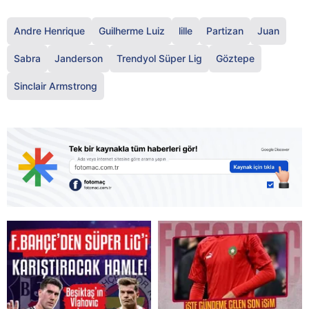
Andre Henrique
Guilherme Luiz
lille
Partizan
Juan
Sabra
Janderson
Trendyol Süper Lig
Göztepe
Sinclair Armstrong