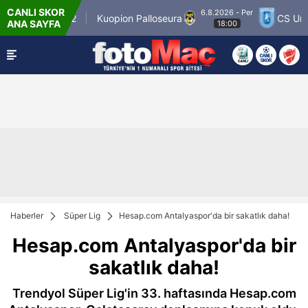
CANLI SKOR
6.8.2026 - Per
ner Match 12
Kuopion Palloseura
CS Univers
ANA SAYFA
18:00
Haberler
Süper Lig
Hesap.com Antalyaspor'da bir sakatlık daha!
Hesap.com Antalyaspor'da bir
sakatlık daha!
Trendyol Süper Lig'in 33. haftasında Hesap.com