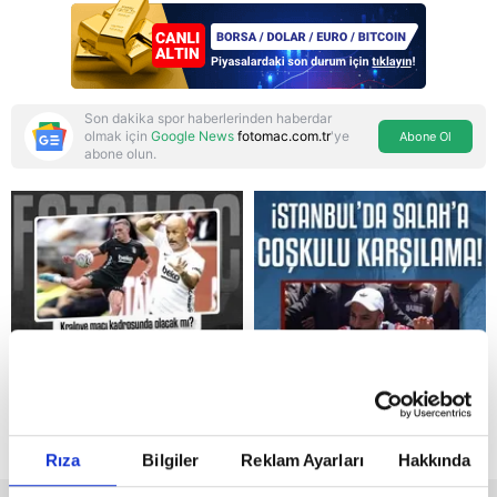
aşamasındayız"
Son dakika spor haberlerinden haberdar
olmak için
Google News
fotomac.com.tr
'ye
Abone Ol
abone olun.
Reddet
Rıza
Bilgiler
Reklam Ayarları
Hakkında