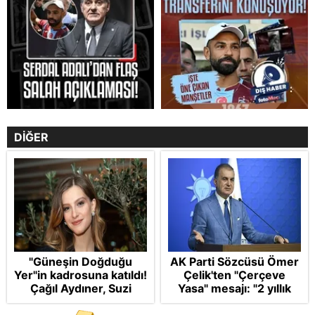
DİĞER
"Güneşin Doğduğu
AK Parti Sözcüsü Ömer
Yer"in kadrosuna katıldı!
Çelik'ten "Çerçeve
Çağıl Aydıner, Suzi
Yasa" mesajı: "2 yıllık
karakteriyle geliyor
sürecin en önemli