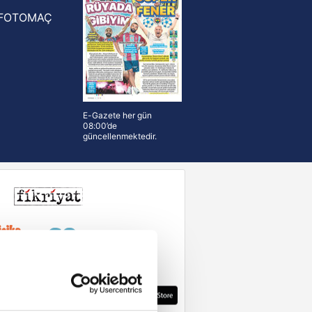
FOTOMAÇ
E-Gazete her gün
08:00’de
güncellenmektedir.