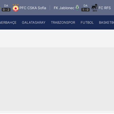
DA
PFC CSKA Sofia
FK Jablonec
FC RFS
Paid
1
-
0
NERBAHÇE
GALATASARAY
TRABZONSPOR
FUTBOL
BASKETB
Beşiktaş
A
Fenerbahçe
A
Galatasaray
A
Trabzonspor
A
Futbol
A
Basketbol
Ziraat Türkiye Kupası
DİZİ
Diğer Sporlar