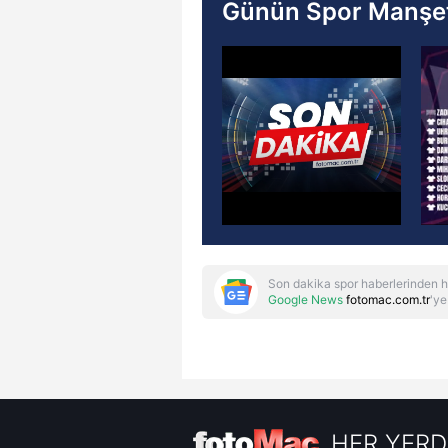
Günün Spor Manşet
Son dakika spor haberlerinden h
Google News
fotomac.com.tr
'ye
HER YERD