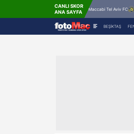
CANLI SKOR
DA
DA
ok
Glasgow Rangers
Maccabi Tel Aviv FC
ANA SAYFA
2
-
1
0
-
2
BEŞİKTAŞ
FE