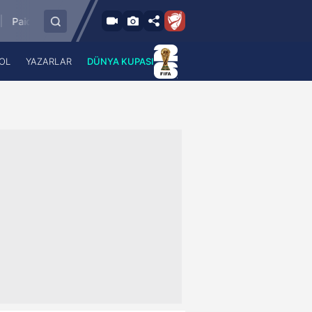
DA
e Linnameeskond
SK Rapid
FC Noah Yerevan
1
-
1
OL
YAZARLAR
DÜNYA KUPASI
 Haber
A Haber Radyo
 Spor
A Spor Radyo
TV
A News Radio
2TV
Radyo Turkuvaz
para
Turkuvaz Romantik
Turkuvaz Efsane
Vav Tv
Radyo Soft
Radyo Energy
Turkuvaz Anadolu