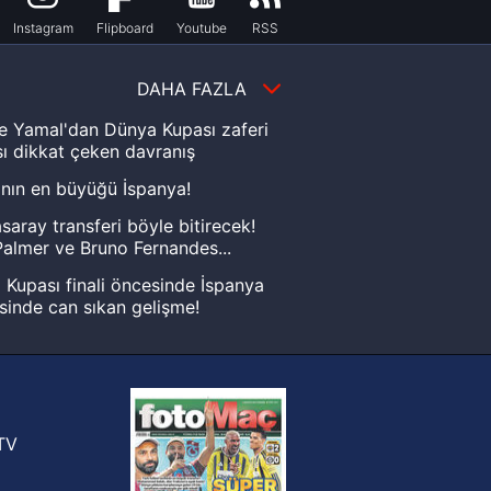
Instagram
Flipboard
Youtube
RSS
DAHA FAZLA
e Yamal'dan Dünya Kupası zaferi
ı dikkat çeken davranış
nın en büyüğü İspanya!
saray transferi böyle bitirecek!
almer ve Bruno Fernandes...
Kupası finali öncesinde İspanya
sinde can sıkan gelişme!
FIFA Dünya Kupası'nı kazanana
yonluk yüzüğü verilecek
n Crespo, Meksika Ligi
rinden Atlas'ın yeni teknik direktörü
TV