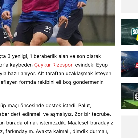
a 3 yenilgi, 1 beraberlik alan ve son olarak
por'a kaybeden
Çaykur Rizespor
, evindeki Eyüp
yla hazırlanıyor. Alt taraftan uzaklaşmak isteyen
defleyen formda rakibini eli boş göndermenin
yüp maçı öncesinde destek istedi. Palut,
r dert edinmeli ve aşmalıyız. Zor bir tecrübe.
ugün burada olmak istemezdik. Maalesef buradayız.
z, farkındayım. Ayakta kalmalı, dimdik durmalı,