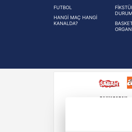
FUTBOL
FİKSTÜ
UEFA Konferans Ligi haberleri
DURU
HANGİ MAÇ HANGİ
KANALDA?
BASKET
ORGAN
Reddet