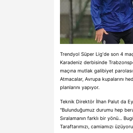
Trendyol Süper Lig'de son 4 maçt
Karadeniz derbisinde Trabzons
maçına mutlak galibiyet parolası
Atmacalar, Avrupa kupalarını he
planlarını yapıyor.
Teknik Direktör İlhan Palut da E
"Bulunduğumuz durumu hep berabe
Sıralamanın farklı bir yönü... B
Taraftarımızı, camiamızı üzüyoru