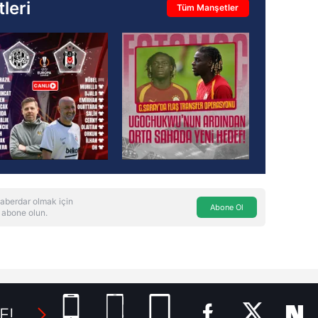
leri
Tüm Manşetler
aberdar olmak için
Abone Ol
 abone olun.
E!