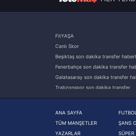
FitYAŞA
Canlı Skor
Beşiktaş son dakika transfer haberl
Fenerbahçe son dakika transfer hab
Galatasaray son dakika transfer ha
Trabzonspor son dakika transfer
haberleri
Trendyol Süper Lig haberleri
ANA SAYFA
FUTBOL
Ziraat Türkiye Kupası haberleri
TÜM MANŞETLER
ŞANS 
UEFA Şampiyonlar Ligi haberleri
YAZARLAR
SÜPER 
UEFA Avrupa Ligi haberleri