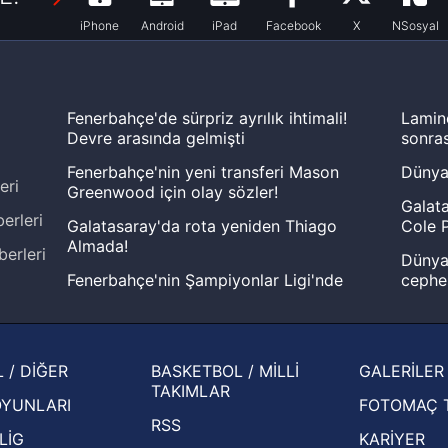
iPhone
Android
iPad
Facebook
X
NSosyal
Fenerbahçe'de sürpriz ayrılık ihtimali!
Lamin
Devre arasında gelmişti
sonras
Fenerbahçe'nin yeni transferi Mason
Dünya
eri
Greenwood için olay sözler!
Galata
erleri
Galatasaray'da rota yeniden Thiago
Cole P
Almada!
berleri
Dünya 
Fenerbahçe'nin Şampiyonlar Ligi'nde
cephe
muhtemel rakibi belli oldu! Gornik
2026 
Zabrze'yi elerlerse...
şampi
İspanya-Arjantin finalinin ardından dış
Herna
 / DİĞER
BASKETBOL / MİLLİ
GALERİLER
basından gündem olan manşetler!
ekiple
TAKIMLAR
OYUNLARI
FOTOMAÇ 
Beşiktaş'ın UEFA Avrupa Ligi'nde 3. Ön
oldu
RSS
Eleme Turu muhtemel rakipleri belli oldu!
LİG
KARİYER