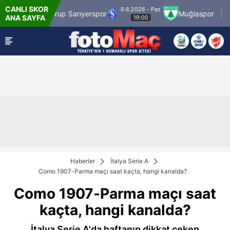
CANLI SKOR
9.8.2026 - Paz
k
SMS Grup Sarıyerspor
Muğlaspor
Van
ANA SAYFA
19:00
Haberler
İtalya Serie A
Como 1907-Parma maçı saat kaçta, hangi kanalda?
Como 1907-Parma maçı saat
kaçta, hangi kanalda?
İtalya Serie A'da haftanın dikkat çeken