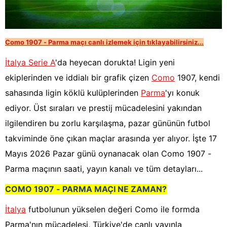
Como 1907 - Parma maçı canlı izlemek için tıklayabilirsiniz...
İtalya Serie A
'da heyecan dorukta! Ligin yeni
ekiplerinden ve iddialı bir grafik çizen
Como
1907, kendi
sahasında ligin köklü kulüplerinden
Parma
'yı konuk
ediyor. Üst sıraları ve prestij mücadelesini yakından
ilgilendiren bu zorlu karşılaşma, pazar gününün futbol
takviminde öne çıkan maçlar arasında yer alıyor. İşte 17
Mayıs 2026 Pazar günü oynanacak olan Como 1907 -
Parma maçının saati, yayın kanalı ve tüm detayları...
COMO 1907 - PARMA MAÇI NE ZAMAN?
İtalya
futbolunun yükselen değeri Como ile formda
Parma'nın mücadelesi, Türkiye'de canlı yayınla