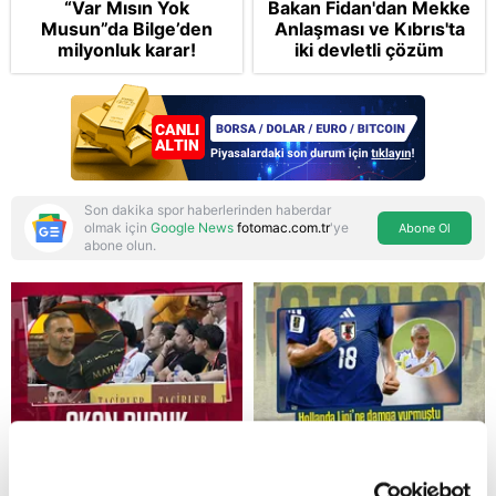
“Var Mısın Yok
Bakan Fidan'dan Mekke
Musun”da Bilge’den
Anlaşması ve Kıbrıs'ta
milyonluk karar!
iki devletli çözüm
mesajı: Bize
saldırmayan hiçbir ülke
hedefimizde değil
Son dakika spor haberlerinden haberdar
olmak için
Google News
fotomac.com.tr
'ye
Abone Ol
abone olun.
Reddet