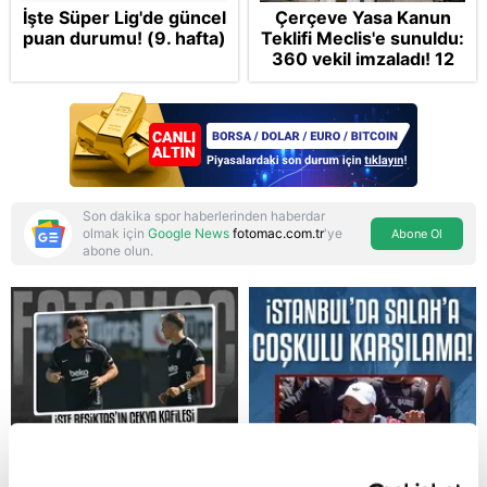
İşte Süper Lig'de güncel
Çerçeve Yasa Kanun
puan durumu! (9. hafta)
Teklifi Meclis'e sunuldu:
360 vekil imzaladı! 12
maddede tüm detaylar
Takvim'de: Silah
bırakmada tespit ve
teyit MGK'da
Son dakika spor haberlerinden haberdar
olmak için
Google News
fotomac.com.tr
'ye
Abone Ol
abone olun.
Reddet