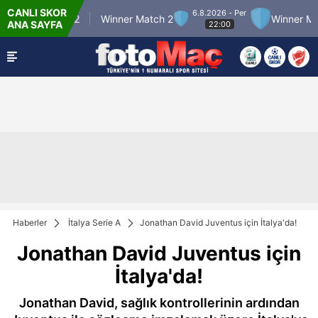
CANLI SKOR
6.8.2026 - Per
nner Match 12
Winner Match 2
Winner Match
ANA SAYFA
22:00
Haberler
İtalya Serie A
Jonathan David Juventus için İtalya'da!
Jonathan David Juventus için
İtalya'da!
Jonathan David, sağlık kontrollerinin ardından