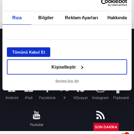
Rıza
Bilgiler
Reklam Ayarları
Hakkında
HER YERDE!
Fenerbahçe’de sürpriz ayrılık ihtimali! Devre arasında gelmişti
Tümünü Kabul Et
Fenerbahçe’nin yeni transferi Mason Greenwood için olay sözler!
Kişiselleştir
Galatasaray’da rota yeniden Thiago Almada!
iPhone
Seçime İzin Ver
Android
iPad
Facebook
X
NSosyal
Instagram
Flipboard
Youtube
RSS
SON DAKİKA