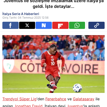
Juventus ile sözleşme imzalamak üzere İtalya'ya
geldi. İşte detaylar...
İtalya Serie A Haberleri
Giriş Tarihi: 04 Temmuz 2025 12:56
Trendyol Süper Lig
'den
Fenerbahçe
ve
Galatasaray
ile
anılan
Jonathan David
, İtalyan devi
Juventus
'la anlaştı.