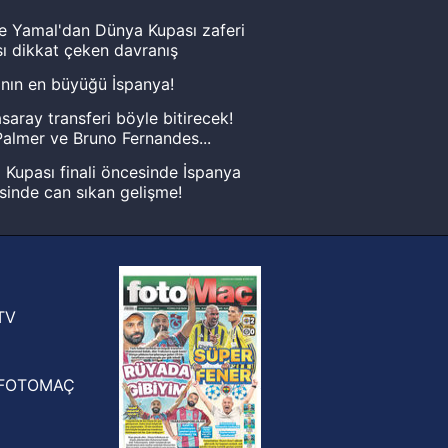
e Yamal'dan Dünya Kupası zaferi
ı dikkat çeken davranış
nın en büyüğü İspanya!
saray transferi böyle bitirecek!
almer ve Bruno Fernandes...
Kupası finali öncesinde İspanya
sinde can sıkan gelişme!
FIFA Dünya Kupası'nı kazanana
yonluk yüzüğü verilecek
n Crespo, Meksika Ligi
rinden Atlas'ın yeni teknik direktörü
TV
FOTOMAÇ