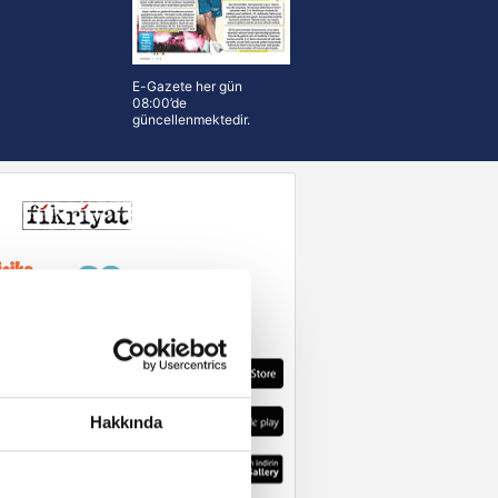
E-Gazete her gün
08:00’de
güncellenmektedir.
Hakkında