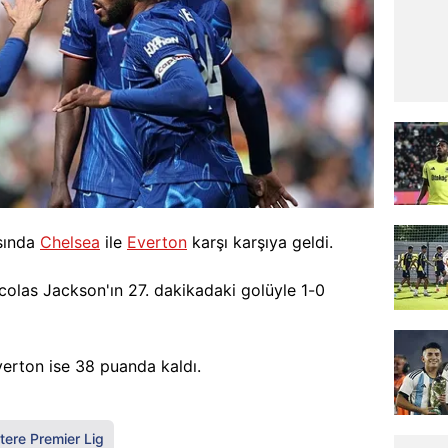
asında
Chelsea
ile
Everton
karşı karşıya geldi.
colas Jackson'ın 27. dakikadaki golüyle 1-0
verton ise 38 puanda kaldı.
ltere Premier Lig