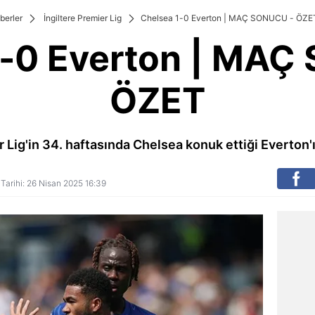
berler
İngiltere Premier Lig
Chelsea 1-0 Everton | MAÇ SONUCU - ÖZE
1-0 Everton | MAÇ
ÖZET
r Lig'in 34. haftasında Chelsea konuk ettiği Everton'ı
 Tarihi: 26 Nisan 2025 16:39