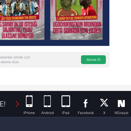
aberdar olmak için
Abone Ol
 abone olun.
E!
iPhone
Android
iPad
Facebook
X
NSosyal