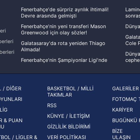
Fenerbahçe'de sürpriz ayrılık ihtimali!
Lamin
Devre arasında gelmişti
sonras
Fenerbahçe'nin yeni transferi Mason
Dünya
eri
Greenwood için olay sözler!
Galata
erleri
Galatasaray'da rota yeniden Thiago
Cole P
Almada!
berleri
Dünya 
Fenerbahçe'nin Şampiyonlar Ligi'nde
cephe
muhtemel rakibi belli oldu! Gornik
2026 
Zabrze'yi elerlerse...
şampi
İspanya-Arjantin finalinin ardından dış
Herna
 / DİĞER
BASKETBOL / MİLLİ
GALERİLER
basından gündem olan manşetler!
ekiple
TAKIMLAR
OYUNLARI
FOTOMAÇ 
Beşiktaş'ın UEFA Avrupa Ligi'nde 3. Ön
oldu
RSS
Eleme Turu muhtemel rakipleri belli oldu!
LİG
KARİYER
KÜNYE / İLETİŞİM
R & PUAN
BUGÜNKÜ 
MU
GİZLİLİK BİLDİRİMİ
BİZE
BOL / LİGLER &
VERİ POLİTİKASI
ULAŞIN