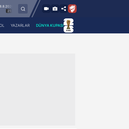
 - Cum
9.8.2026 - Paz
Keçiörengücü
Alagöz Holding Iğdır FK
30
19:00
OL
YAZARLAR
DÜNYA KUPASI
 Haber
A Haber Radyo
 Spor
A Spor Radyo
TV
A News Radio
2TV
Radyo Turkuvaz
para
Turkuvaz Romantik
Turkuvaz Efsane
Vav Tv
Radyo Soft
Radyo Energy
Turkuvaz Anadolu