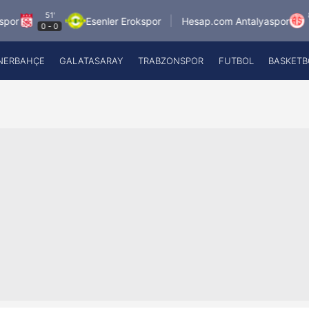
51'
8.8.2026
Esenler Erokspor
Hesap.com Antalyaspor
0
-
0
21:
NERBAHÇE
GALATASARAY
TRABZONSPOR
FUTBOL
BASKETB
Beşiktaş
A
Fenerbahçe
A
Galatasaray
A
Trabzonspor
A
Futbol
A
Basketbol
Ziraat Türkiye Kupası
DİZİ
Diğer Sporlar