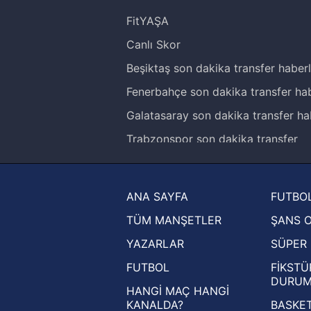
FitYAŞA
Canlı Skor
Beşiktaş son dakika transfer haberl
Fenerbahçe son dakika transfer hab
Galatasaray son dakika transfer ha
Trabzonspor son dakika transfer
haberleri
Trendyol Süper Lig haberleri
ANA SAYFA
FUTBOL
Ziraat Türkiye Kupası haberleri
TÜM MANŞETLER
ŞANS 
UEFA Şampiyonlar Ligi haberleri
YAZARLAR
SÜPER 
UEFA Avrupa Ligi haberleri
FUTBOL
FİKSTÜ
UEFA Konferans Ligi haberleri
DURU
HANGİ MAÇ HANGİ
KANALDA?
BASKET