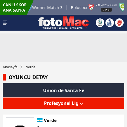
CANLI SKOR
6.8.2026 - Per
7.8.2026 - Cum
Winner Match 3
Boluspor
M
ANA SAYFA
22:00
21:30
Anasayfa
Verde
OYUNCU DETAY
Union de Santa Fe
Profesyonel Lig
Verde