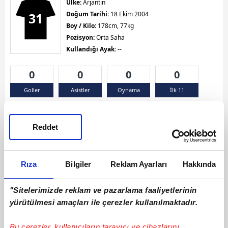
Ülke:
Arjantin
31
Doğum Tarihi:
18 Ekim 2004
Boy / Kilo:
178cm, 77kg
Pozisyon:
Orta Saha
Kullandığı Ayak:
--
0
0
0
0
Goller
Asistler
Oynama
İlk 11
Sarı Kart 0
Kırmızı Kart 0
Çift Sarı Kart 0
Reddet
Rıza
Bilgiler
Reklam Ayarları
Hakkında
"Sitelerimizde reklam ve pazarlama faaliyetlerinin
yürütülmesi amaçları ile çerezler kullanılmaktadır.
Bu çerezler, kullanıcıların tarayıcı ve cihazlarını