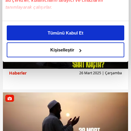
Bu çerezler, kullanıcıların tarayıcı ve cihazlarını
tanımlayarak çalışırlar.
Bu çerezlere izin vermeniz halinde sizlere özel
kişiselleştirilmiş reklamlar sunabilir, sayfalarımızda sizlere
Tümünü Kabul Et
daha iyi reklam deneyimi yaşatabiliriz. Bunu yaparken
amacımızın size daha iyi bir reklam deneyimi sunmak
olduğunu ve sizlere en iyi içerikleri sunabilmek adına
Kişiselleştir
elimizden gelen çabayı gösterdiğimizi ve bu noktada,
reklamların maliyetlerimizi karşılamak noktasında tek gelir
kalemimiz olduğunu sizlere hatırlatmak isteriz.
Haberler
26 Mart 2025 | Çarşamba
Her halükârda, kullanıcılar, bu çerezlere izin vermedikleri
takdirde, kullanıcılara hedefli reklamlar
gösterilmeyecektir."
Sizlere daha iyi bir hizmet sunabilmek için İnternet
Sitemizde kendimize ve üçüncü kişilere ait çerezler
kullanılmaktadır. Bu çerezler vasıtasıyla çeşitli kişisel