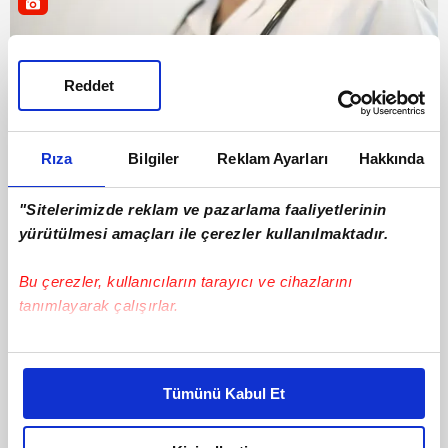
Reddet
Rıza
Bilgiler
Reklam Ayarları
Hakkında
"Sitelerimizde reklam ve pazarlama faaliyetlerinin
yürütülmesi amaçları ile çerezler kullanılmaktadır.
Haberler
02 Ağustos 2026 | Pazar
Bu çerezler, kullanıcıların tarayıcı ve cihazlarını
tanımlayarak çalışırlar.
Bu çerezlere izin vermeniz halinde sizlere özel
kişiselleştirilmiş reklamlar sunabilir, sayfalarımızda sizlere
Tümünü Kabul Et
daha iyi reklam deneyimi yaşatabiliriz. Bunu yaparken
amacımızın size daha iyi bir reklam deneyimi sunmak