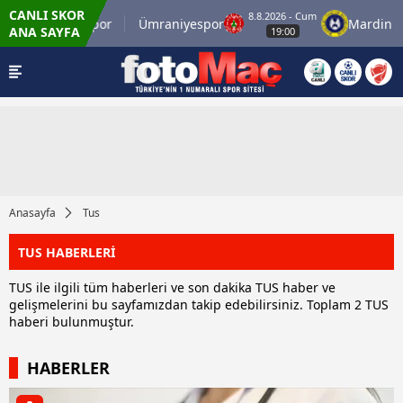
CANLI SKOR
8.8.2026 - Cum
İstanbulspor
Ümraniyespor
Mardin 1
ANA SAYFA
19:00
Anasayfa
Tus
TUS HABERLERİ
TUS ile ilgili tüm haberleri ve son dakika TUS haber ve
gelişmelerini bu sayfamızdan takip edebilirsiniz. Toplam 2 TUS
haberi bulunmuştur.
HABERLER